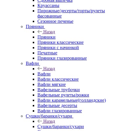
Сдобная выпечка
Круассаны
Пирожные/десерты/торты/рулеты
фасованные
Сезонное печенье
Пряники
Назад
Пряники
Пряники классические
Пряники с начинкой
Печатные
Пряники глазированные
Вафли
Назад
Вафли
Вафли классические
Вафли мягкие
Вафельные трубочки
Вафельные рулеты/рожки
Вафли карамельные(голландские)
Вафельные десерты
Вафли глазированные
Сушки/баранки/сухари
Назад
Сушки/баранки/сухари