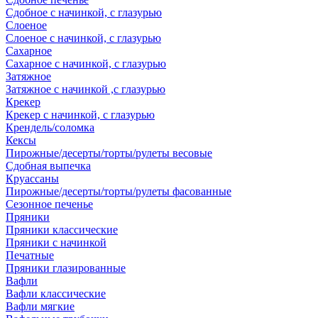
Сдобное с начинкой, с глазурью
Слоеное
Слоеное с начинкой, с глазурью
Сахарное
Сахарное с начинкой, с глазурью
Затяжное
Затяжное с начинкой ,с глазурью
Крекер
Крекер с начинкой, с глазурью
Крендель/соломка
Кексы
Пирожные/десерты/торты/рулеты весовые
Сдобная выпечка
Круассаны
Пирожные/десерты/торты/рулеты фасованные
Сезонное печенье
Пряники
Пряники классические
Пряники с начинкой
Печатные
Пряники глазированные
Вафли
Вафли классические
Вафли мягкие