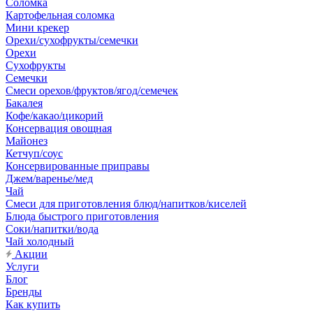
Соломка
Картофельная соломка
Мини крекер
Орехи/сухофрукты/семечки
Орехи
Сухофрукты
Семечки
Смеси орехов/фруктов/ягод/семечек
Бакалея
Кофе/какао/цикорий
Консервация овощная
Майонез
Кетчуп/соус
Консервированные приправы
Джем/варенье/мед
Чай
Смеси для приготовления блюд/напитков/киселей
Блюда быстрого приготовления
Соки/напитки/вода
Чай холодный
Акции
Услуги
Блог
Бренды
Как купить