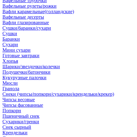
Вафельные трубочки
Вафельные рулеты/рожки
Вафли карамельные(голландские)
Вафельные десерты
Вафли глазированные
Сушки/баранки/сухари
Сушки
Баранки
Сухари
Мини сухари
Готовые завтраки
Хлопья
Шарики/звездочки/колечки
Подушечки/батончики
Кукурузные палочки
Мюсли
Гранола
Снеки (чипсы/попкорн/сухарики/крендельки/крекер)
Чипсы весовые
Чипсы фасованные
Попкорн
Пшеничный снек
Сухарики/гренки
Снек сырный
Крендельки