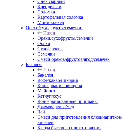
Снек сырный
Крендельки
Соломка
Картофельная соломка
Мини крекер
Орехи/сухофрукты/семечки
Назад
Орехи/сухофрукты/семечки
Орехи
Сухофрукты
Семечки
Смеси орехов/фруктов/ягод/семечек
Бакалея
Назад
Бакалея
Кофе/какао/цикорий
Консервация овощная
Майонез
Кетчуп/соус
Консервированные приправы
Джем/варенье/мед
Чай
Смеси для приготовления блюд/напитков/
киселей
Блюда быстрого приготовления