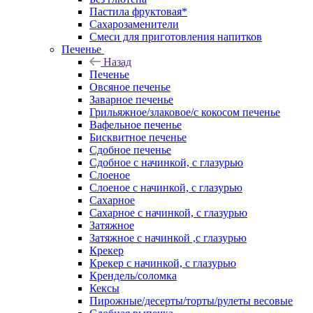
Пастила фруктовая*
Сахарозаменители
Смеси для приготовления напитков
Печенье
Назад
Печенье
Овсяное печенье
Заварное печенье
Грильяжное/злаковое/с кокосом печенье
Вафельное печенье
Бисквитное печенье
Сдобное печенье
Сдобное с начинкой, с глазурью
Слоеное
Слоеное с начинкой, с глазурью
Сахарное
Сахарное с начинкой, с глазурью
Затяжное
Затяжное с начинкой ,с глазурью
Крекер
Крекер с начинкой, с глазурью
Крендель/соломка
Кексы
Пирожные/десерты/торты/рулеты весовые