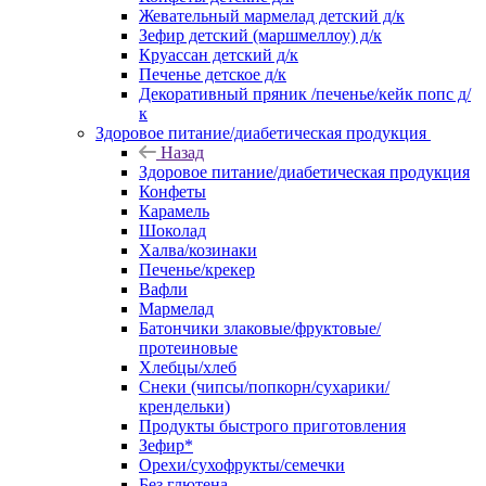
Жевательный мармелад детский д/к
Зефир детский (маршмеллоу) д/к
Круассан детский д/к
Печенье детское д/к
Декоративный пряник /печенье/кейк попс д/
к
Здоровое питание/диабетическая продукция
Назад
Здоровое питание/диабетическая продукция
Конфеты
Карамель
Шоколад
Халва/козинаки
Печенье/крекер
Вафли
Мармелад
Батончики злаковые/фруктовые/
протеиновые
Хлебцы/хлеб
Снеки (чипсы/попкорн/сухарики/
крендельки)
Продукты быстрого приготовления
Зефир*
Орехи/сухофрукты/семечки
Без глютена