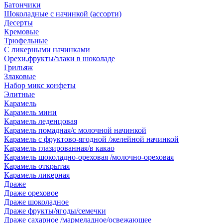
Батончики
Шоколадные с начинкой (ассорти)
Десерты
Кремовые
Трюфельные
С ликерными начинками
Орехи,фрукты/злаки в шоколаде
Грильяж
Злаковые
Набор микс конфеты
Элитные
Карамель
Карамель мини
Карамель леденцовая
Карамель помадная/с молочной начинкой
Карамель с фруктово-ягодной /желейной начинкой
Карамель глазированная/в какао
Карамель шоколадно-ореховая /молочно-ореховая
Карамель открытая
Карамель ликерная
Драже
Драже ореховое
Драже шоколадное
Драже фрукты/ягоды/семечки
Драже сахарное /мармеладное/освежающее