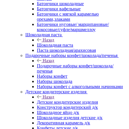
Батончики шоколадные
Батончики вафельные
Батончики с мягкой карамелью
орехами,злаками
Батончики нуговые/ марципановые/
кокосовые/суфле/маршмеллоу
Шоколадная паста
Назад
Шоколадная паста
Паста шоколадная/арахисовая
Подарочные наборы конфет/шоколада/печенья
Назад
Подарочные наборы конфет/шоколада/
печенья
Наборы конфет
Наборы шоколада
Наборы конфет с алкогольными начинками
Детские кондитерские изделия
Назад
Детские кондитерские изделия
Конструктор кондитерский д/к
Шоколадное яйцо д/к
Шоколадные изделия детские д/к
Декоративная карамель д/к
Конфеты детские д/к