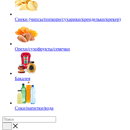
Снеки (чипсы/попкорн/сухарики/крендельки/крекер)
Орехи/сухофрукты/семечки
Бакалея
Соки/напитки/вода