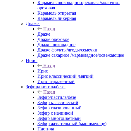
Карамель шоколадно-ореховая /молочно-
ореховая
Карамель открытая
Карамель ликерная
Драже
Назад
Драже
Драже ореховое
Драже шоколадное
Драже фрукты/ягоды/семечки
Драже сахарное /мармеладное/освежающее
Ирис
Назад
Ирис
Ирис классический /мягкий
Ирис тираженный
Зефир/пастила/безе
Назад
Зефир/пастила/безе
Зефир классический
Зефир глазированный
Зефир с начинкой
Зефир многоцветный
Зефир жевательный (маршмеллоу)
Пастила