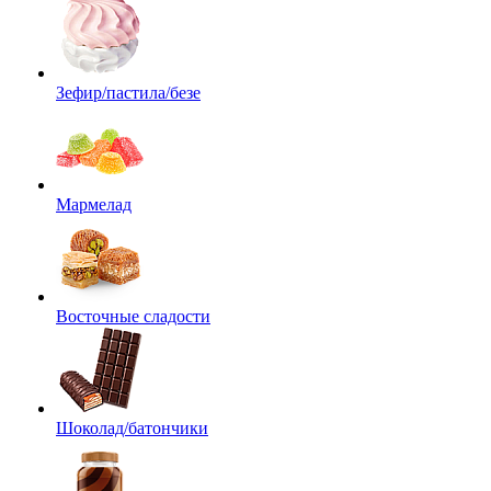
Зефир/пастила/безе
Мармелад
Восточные сладости
Шоколад/батончики