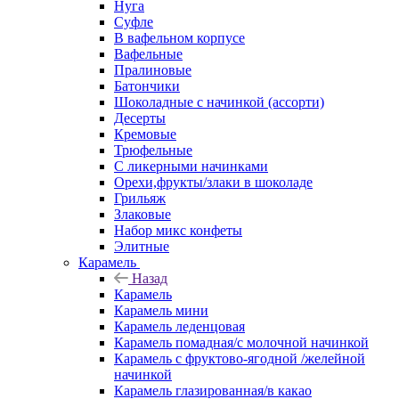
Нуга
Суфле
В вафельном корпусе
Вафельные
Пралиновые
Батончики
Шоколадные с начинкой (ассорти)
Десерты
Кремовые
Трюфельные
С ликерными начинками
Орехи,фрукты/злаки в шоколаде
Грильяж
Злаковые
Набор микс конфеты
Элитные
Карамель
Назад
Карамель
Карамель мини
Карамель леденцовая
Карамель помадная/с молочной начинкой
Карамель с фруктово-ягодной /желейной
начинкой
Карамель глазированная/в какао