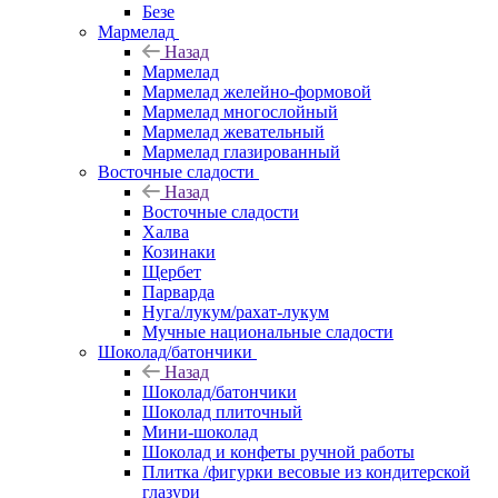
Безе
Мармелад
Назад
Мармелад
Мармелад желейно-формовой
Мармелад многослойный
Мармелад жевательный
Мармелад глазированный
Восточные сладости
Назад
Восточные сладости
Халва
Козинаки
Щербет
Парварда
Нуга/лукум/рахат-лукум
Мучные национальные сладости
Шоколад/батончики
Назад
Шоколад/батончики
Шоколад плиточный
Мини-шоколад
Шоколад и конфеты ручной работы
Плитка /фигурки весовые из кондитерской
глазури