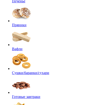
Печенье
Пряники
Вафли
Сушки/баранки/сухари
Готовые завтраки