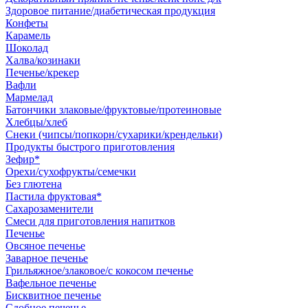
Здоровое питание/диабетическая продукция
Конфеты
Карамель
Шоколад
Халва/козинаки
Печенье/крекер
Вафли
Мармелад
Батончики злаковые/фруктовые/протеиновые
Хлебцы/хлеб
Снеки (чипсы/попкорн/сухарики/крендельки)
Продукты быстрого приготовления
Зефир*
Орехи/сухофрукты/семечки
Без глютена
Пастила фруктовая*
Сахарозаменители
Смеси для приготовления напитков
Печенье
Овсяное печенье
Заварное печенье
Грильяжное/злаковое/с кокосом печенье
Вафельное печенье
Бисквитное печенье
Сдобное печенье