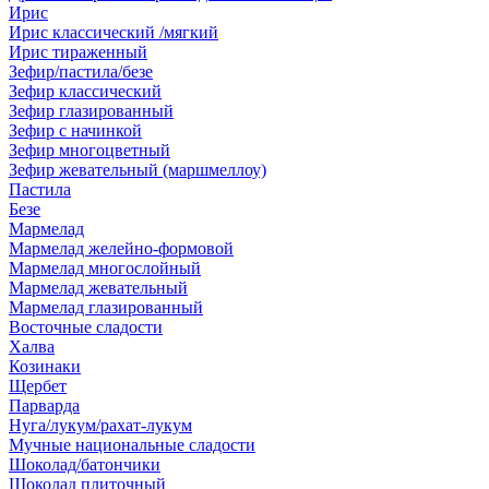
Ирис
Ирис классический /мягкий
Ирис тираженный
Зефир/пастила/безе
Зефир классический
Зефир глазированный
Зефир с начинкой
Зефир многоцветный
Зефир жевательный (маршмеллоу)
Пастила
Безе
Мармелад
Мармелад желейно-формовой
Мармелад многослойный
Мармелад жевательный
Мармелад глазированный
Восточные сладости
Халва
Козинаки
Щербет
Парварда
Нуга/лукум/рахат-лукум
Мучные национальные сладости
Шоколад/батончики
Шоколад плиточный