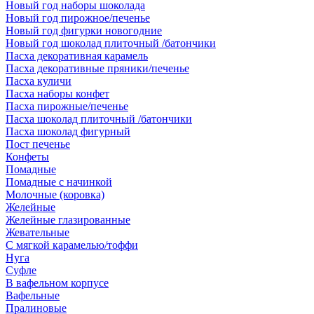
Новый год наборы шоколада
Новый год пирожное/печенье
Новый год фигурки новогодние
Новый год шоколад плиточный /батончики
Пасха декоративная карамель
Пасха декоративные пряники/печенье
Пасха куличи
Пасха наборы конфет
Пасха пирожные/печенье
Пасха шоколад плиточный /батончики
Пасха шоколад фигурный
Пост печенье
Конфеты
Помадные
Помадные с начинкой
Молочные (коровка)
Желейные
Желейные глазированные
Жевательные
С мягкой карамелью/тоффи
Нуга
Суфле
В вафельном корпусе
Вафельные
Пралиновые