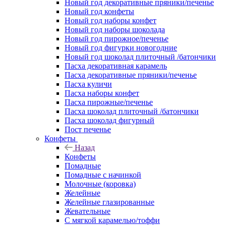
Новый год декоративные пряники/печенье
Новый год конфеты
Новый год наборы конфет
Новый год наборы шоколада
Новый год пирожное/печенье
Новый год фигурки новогодние
Новый год шоколад плиточный /батончики
Пасха декоративная карамель
Пасха декоративные пряники/печенье
Пасха куличи
Пасха наборы конфет
Пасха пирожные/печенье
Пасха шоколад плиточный /батончики
Пасха шоколад фигурный
Пост печенье
Конфеты
Назад
Конфеты
Помадные
Помадные с начинкой
Молочные (коровка)
Желейные
Желейные глазированные
Жевательные
С мягкой карамелью/тоффи