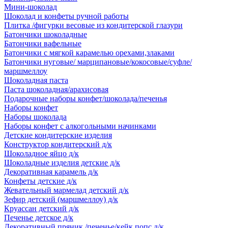
Мини-шоколад
Шоколад и конфеты ручной работы
Плитка /фигурки весовые из кондитерской глазури
Батончики шоколадные
Батончики вафельные
Батончики с мягкой карамелью орехами,злаками
Батончики нуговые/ марципановые/кокосовые/суфле/
маршмеллоу
Шоколадная паста
Паста шоколадная/арахисовая
Подарочные наборы конфет/шоколада/печенья
Наборы конфет
Наборы шоколада
Наборы конфет с алкогольными начинками
Детские кондитерские изделия
Конструктор кондитерский д/к
Шоколадное яйцо д/к
Шоколадные изделия детские д/к
Декоративная карамель д/к
Конфеты детские д/к
Жевательный мармелад детский д/к
Зефир детский (маршмеллоу) д/к
Круассан детский д/к
Печенье детское д/к
Декоративный пряник /печенье/кейк попс д/к