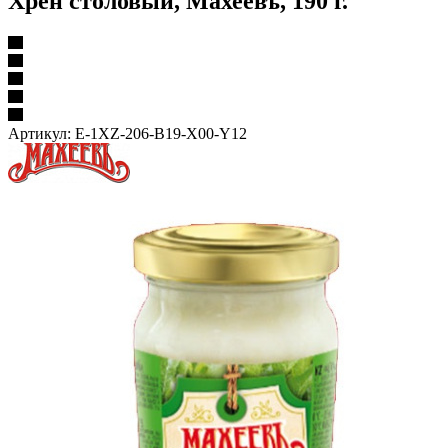
Хрен столовый, Махеевъ, 190 г.
Артикул:
E-1XZ-206-B19-X00-Y12