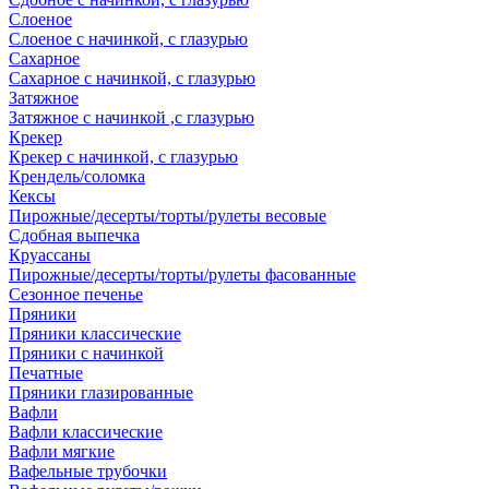
Слоеное
Слоеное с начинкой, с глазурью
Сахарное
Сахарное с начинкой, с глазурью
Затяжное
Затяжное с начинкой ,с глазурью
Крекер
Крекер с начинкой, с глазурью
Крендель/соломка
Кексы
Пирожные/десерты/торты/рулеты весовые
Сдобная выпечка
Круассаны
Пирожные/десерты/торты/рулеты фасованные
Сезонное печенье
Пряники
Пряники классические
Пряники с начинкой
Печатные
Пряники глазированные
Вафли
Вафли классические
Вафли мягкие
Вафельные трубочки