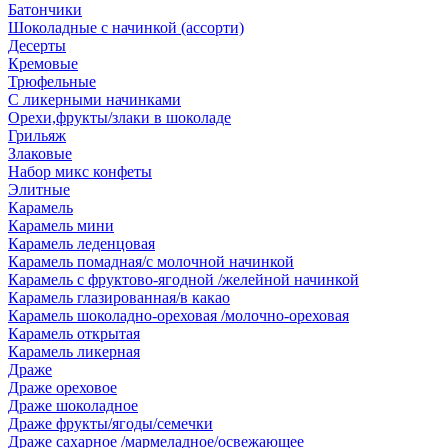
Батончики
Шоколадные с начинкой (ассорти)
Десерты
Кремовые
Трюфельные
С ликерными начинками
Орехи,фрукты/злаки в шоколаде
Грильяж
Злаковые
Набор микс конфеты
Элитные
Карамель
Карамель мини
Карамель леденцовая
Карамель помадная/с молочной начинкой
Карамель с фруктово-ягодной /желейной начинкой
Карамель глазированная/в какао
Карамель шоколадно-ореховая /молочно-ореховая
Карамель открытая
Карамель ликерная
Драже
Драже ореховое
Драже шоколадное
Драже фрукты/ягоды/семечки
Драже сахарное /мармеладное/освежающее