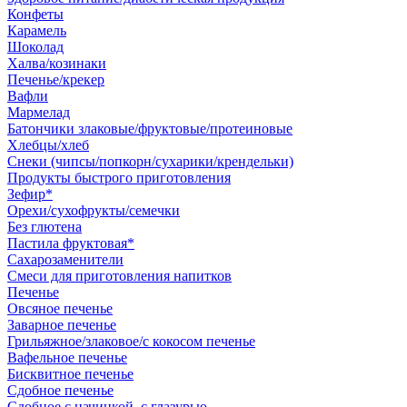
Конфеты
Карамель
Шоколад
Халва/козинаки
Печенье/крекер
Вафли
Мармелад
Батончики злаковые/фруктовые/протеиновые
Хлебцы/хлеб
Снеки (чипсы/попкорн/сухарики/крендельки)
Продукты быстрого приготовления
Зефир*
Орехи/сухофрукты/семечки
Без глютена
Пастила фруктовая*
Сахарозаменители
Смеси для приготовления напитков
Печенье
Овсяное печенье
Заварное печенье
Грильяжное/злаковое/с кокосом печенье
Вафельное печенье
Бисквитное печенье
Сдобное печенье
Сдобное с начинкой, с глазурью