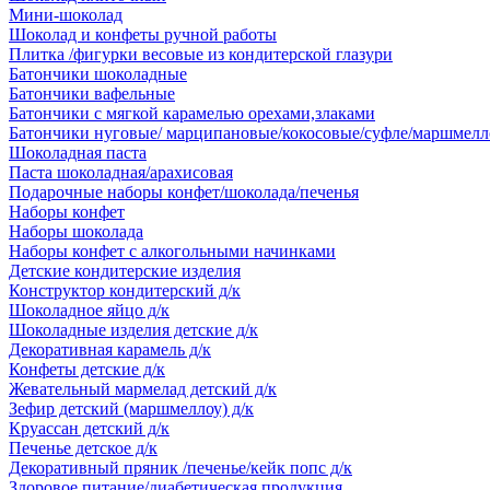
Мини-шоколад
Шоколад и конфеты ручной работы
Плитка /фигурки весовые из кондитерской глазури
Батончики шоколадные
Батончики вафельные
Батончики с мягкой карамелью орехами,злаками
Батончики нуговые/ марципановые/кокосовые/суфле/маршмелл
Шоколадная паста
Паста шоколадная/арахисовая
Подарочные наборы конфет/шоколада/печенья
Наборы конфет
Наборы шоколада
Наборы конфет с алкогольными начинками
Детские кондитерские изделия
Конструктор кондитерский д/к
Шоколадное яйцо д/к
Шоколадные изделия детские д/к
Декоративная карамель д/к
Конфеты детские д/к
Жевательный мармелад детский д/к
Зефир детский (маршмеллоу) д/к
Круассан детский д/к
Печенье детское д/к
Декоративный пряник /печенье/кейк попс д/к
Здоровое питание/диабетическая продукция