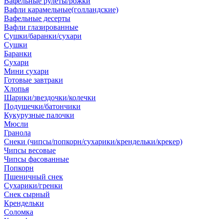
Вафельные рулеты/рожки
Вафли карамельные(голландские)
Вафельные десерты
Вафли глазированные
Сушки/баранки/сухари
Сушки
Баранки
Сухари
Мини сухари
Готовые завтраки
Хлопья
Шарики/звездочки/колечки
Подушечки/батончики
Кукурузные палочки
Мюсли
Гранола
Снеки (чипсы/попкорн/сухарики/крендельки/крекер)
Чипсы весовые
Чипсы фасованные
Попкорн
Пшеничный снек
Сухарики/гренки
Снек сырный
Крендельки
Соломка