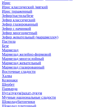
Ирис
Ирис классический /мягкий
Ирис тираженный
Зефир/пастила/безе
Зефир классический
Зефир глазированный
Зефир с начинкой
Зефир многоцветный
Зефир жевательный (маршмеллоу)
Пастила
Безе
Мармелад
Мармелад желейно-формовой
Мармелад многослойный
Мармелад жевательный
Мармелад глазированный
Восточные сладости
Халва
Козинаки
Щербет
Парварда
Нуга/лукум/рахат-лукум
Мучные национальные сладости
Шоколад/батончики
Шоколад плиточный