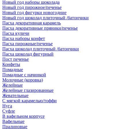
Новый год наборы шоколада
Новый год пирожное/печенье
Новый год фигурки новогодние
Новый год шоколад плиточный /батончики
Пасха декоративная карамель
Пасха декоративные пряники/печенье
Пасха куличи
Пасха наборы конфет
Пасха пирожные/печенье
Пасха шоколад плиточный /батончики
Пасха шоколад фигурный
Пост печенье
Конфеты
Помадные
Помадные с начинкой
Молочные (коровка)
Желейные
Желейные глазированные
Жевательные
С мягкой карамелью/тоффи
Нуга
Суфле
В вафельном корпусе
Вафельные
Пралиновые