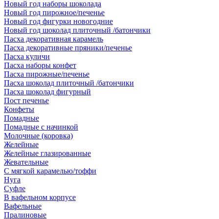
Новый год наборы шоколада
Новый год пирожное/печенье
Новый год фигурки новогодние
Новый год шоколад плиточный /батончики
Пасха декоративная карамель
Пасха декоративные пряники/печенье
Пасха куличи
Пасха наборы конфет
Пасха пирожные/печенье
Пасха шоколад плиточный /батончики
Пасха шоколад фигурный
Пост печенье
Конфеты
Помадные
Помадные с начинкой
Молочные (коровка)
Желейные
Желейные глазированные
Жевательные
С мягкой карамелью/тоффи
Нуга
Суфле
В вафельном корпусе
Вафельные
Пралиновые