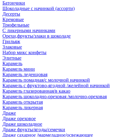
Батончики
Шоколадные с начинкой (ассорти)
Десерты
Кремовые
Трюфельные
С ликерными начинками
Орехи,фрукты/злаки в шоколаде
Грильяж
Злаковые
Набор микс конфеты
Элитные
Карамель
Карамель мини
Карамель леденцовая
Карамель помадная/с молочной начинкой
Карамель с фруктово-ягодной /желейной начинкой
Карамель глазированная/в какао
Карамель шоколадно-ореховая /молочно-ореховая
Карамель открытая
Карамель ликерная
Драже
Драже ореховое
Драже шоколадное
Драже фрукты/ягоды/семечки
Драже сахарное /мармеладное/освежающее