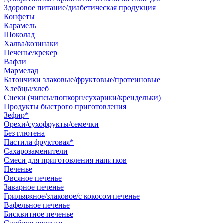
Здоровое питание/диабетическая продукция
Конфеты
Карамель
Шоколад
Халва/козинаки
Печенье/крекер
Вафли
Мармелад
Батончики злаковые/фруктовые/протеиновые
Хлебцы/хлеб
Снеки (чипсы/попкорн/сухарики/крендельки)
Продукты быстрого приготовления
Зефир*
Орехи/сухофрукты/семечки
Без глютена
Пастила фруктовая*
Сахарозаменители
Смеси для приготовления напитков
Печенье
Овсяное печенье
Заварное печенье
Грильяжное/злаковое/с кокосом печенье
Вафельное печенье
Бисквитное печенье
Сдобное печенье