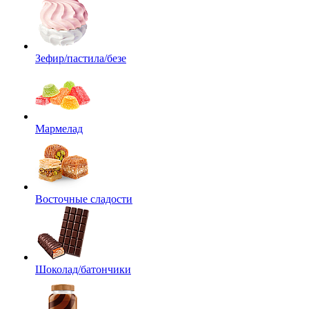
Зефир/пастила/безе
Мармелад
Восточные сладости
Шоколад/батончики