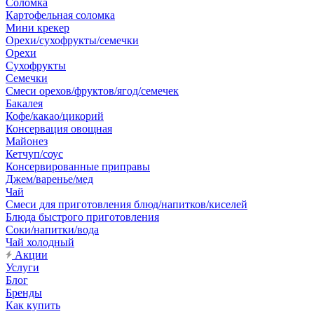
Соломка
Картофельная соломка
Мини крекер
Орехи/сухофрукты/семечки
Орехи
Сухофрукты
Семечки
Смеси орехов/фруктов/ягод/семечек
Бакалея
Кофе/какао/цикорий
Консервация овощная
Майонез
Кетчуп/соус
Консервированные приправы
Джем/варенье/мед
Чай
Смеси для приготовления блюд/напитков/киселей
Блюда быстрого приготовления
Соки/напитки/вода
Чай холодный
Акции
Услуги
Блог
Бренды
Как купить