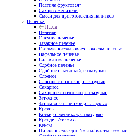
Пастила фруктовая*
Сахарозаменители
Смеси для приготовления напитков
Печенье
Назад
Печенье
Овсяное печенье
Заварное печенье
Грильяжное/злаковое/с кокосом печенье
Вафельное печенье
Бисквитное печенье
Сдобное печенье
Сдобное с начинкой, с глазурью
Слоеное
Слоеное с начинкой, с глазурью
Сахарное
Сахарное с начинкой, с глазурью
Затяжное
Затяжное с начинкой ,с глазурью
Крекер
Крекер с начинкой, с глазурью
Крендель/соломка
Кексы
Пирожные/десерты/торты/рулеты весовые