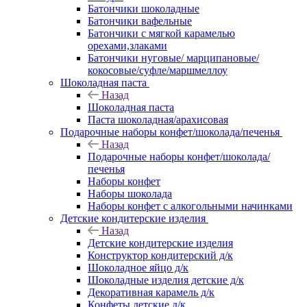
Батончики шоколадные
Батончики вафельные
Батончики с мягкой карамелью
орехами,злаками
Батончики нуговые/ марципановые/
кокосовые/суфле/маршмеллоу
Шоколадная паста
Назад
Шоколадная паста
Паста шоколадная/арахисовая
Подарочные наборы конфет/шоколада/печенья
Назад
Подарочные наборы конфет/шоколада/
печенья
Наборы конфет
Наборы шоколада
Наборы конфет с алкогольными начинками
Детские кондитерские изделия
Назад
Детские кондитерские изделия
Конструктор кондитерский д/к
Шоколадное яйцо д/к
Шоколадные изделия детские д/к
Декоративная карамель д/к
Конфеты детские д/к