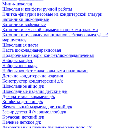
Мини-шоколад
Шоколад и конфеты ручной работы
Плитка /фигурки весовые из кондитерской глазури
Батончики шоколадные
Батончики вафельные
Батончики с мягкой карамелью орехами,злаками
Батончики нуговые/ марципановые/кокосовые/суфле/
маршмеллоу
Шоколадная паста
Паста шоколадная/арахисовая
Подарочные наборы конфет/шоколада/печенья
Наборы конфет
Наборы шоколада
Наборы конфет с алкогольными начинками
Детские кондитерские изделия
Конструктор кондитерский д/к
Шоколадное яйцо д/к
Шоколадные изделия детские д/к
Декоративная карамель д/к
Конфеты детские д/к
Жевательный мармелад детский д/к
Зефир детский (маршмеллоу) д/к
Круассан детский д/к
Печенье детское д/к
Декоративный пряник /печенье/кейк попс д/к