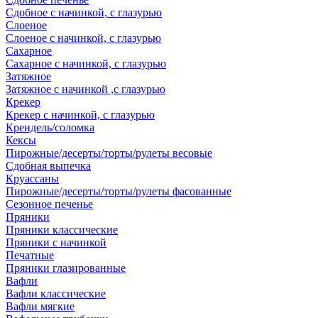
Сдобное с начинкой, с глазурью
Слоеное
Слоеное с начинкой, с глазурью
Сахарное
Сахарное с начинкой, с глазурью
Затяжное
Затяжное с начинкой ,с глазурью
Крекер
Крекер с начинкой, с глазурью
Крендель/соломка
Кексы
Пирожные/десерты/торты/рулеты весовые
Сдобная выпечка
Круассаны
Пирожные/десерты/торты/рулеты фасованные
Сезонное печенье
Пряники
Пряники классические
Пряники с начинкой
Печатные
Пряники глазированные
Вафли
Вафли классические
Вафли мягкие