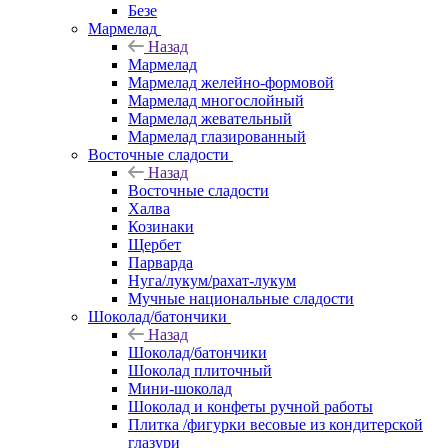
Безе
Мармелад
Назад
Мармелад
Мармелад желейно-формовой
Мармелад многослойный
Мармелад жевательный
Мармелад глазированный
Восточные сладости
Назад
Восточные сладости
Халва
Козинаки
Щербет
Парварда
Нуга/лукум/рахат-лукум
Мучные национальные сладости
Шоколад/батончики
Назад
Шоколад/батончики
Шоколад плиточный
Мини-шоколад
Шоколад и конфеты ручной работы
Плитка /фигурки весовые из кондитерской
глазури