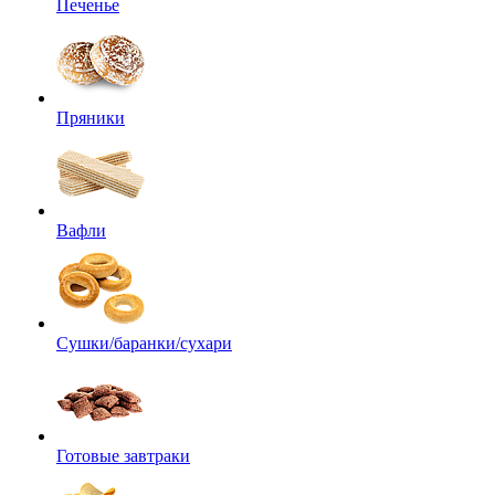
Печенье
Пряники
Вафли
Сушки/баранки/сухари
Готовые завтраки