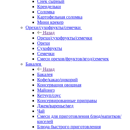
Снек сырный
Крендельки
Соломка
Картофельная соломка
Мини крекер
Орехи/сухофрукты/семечки
Назад
Орехи/сухофрукты/семечки
Орехи
Сухофрукты
Семечки
Смеси орехов/фруктов/ягод/семечек
Бакалея
Назад
Бакалея
Кофе/какао/цикорий
Консервация овощная
Майонез
Кетчуп/соус
Консервированные приправы
Джем/варенье/мед
Чай
Смеси для приготовления блюд/напитков/
киселей
Блюда быстрого приготовления