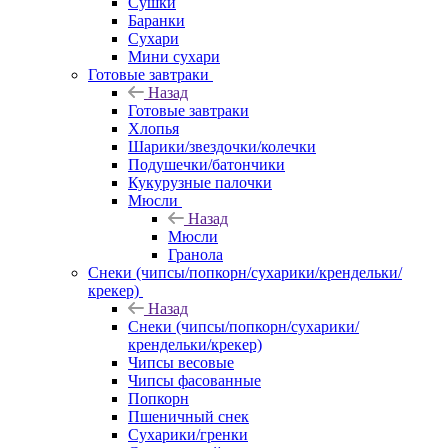
Сушки
Баранки
Сухари
Мини сухари
Готовые завтраки
Назад
Готовые завтраки
Хлопья
Шарики/звездочки/колечки
Подушечки/батончики
Кукурузные палочки
Мюсли
Назад
Мюсли
Гранола
Снеки (чипсы/попкорн/сухарики/крендельки/
крекер)
Назад
Снеки (чипсы/попкорн/сухарики/
крендельки/крекер)
Чипсы весовые
Чипсы фасованные
Попкорн
Пшеничный снек
Сухарики/гренки