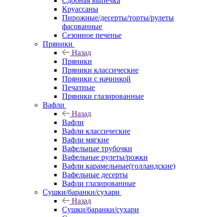
Сдобная выпечка
Круассаны
Пирожные/десерты/торты/рулеты
фасованные
Сезонное печенье
Пряники
Назад
Пряники
Пряники классические
Пряники с начинкой
Печатные
Пряники глазированные
Вафли
Назад
Вафли
Вафли классические
Вафли мягкие
Вафельные трубочки
Вафельные рулеты/рожки
Вафли карамельные(голландские)
Вафельные десерты
Вафли глазированные
Сушки/баранки/сухари
Назад
Сушки/баранки/сухари