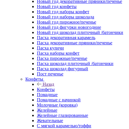
Новый год декоративные пряники/печенье
Новый год конфеты
Новый год наборы конфет
Новый год наборы шоколада
Новый год пирожное/печенье
Новый год фигурки новогодние
Новый год шоколад плиточный /батончики
Пасха декоративная карамель
Пасха декоративные пряники/печенье
Пасха куличи
Пасха наборы конфет
Пасха пирожные/печенье
Пасха шоколад плиточный /батончики
Пасха шоколад фигурный
Пост печенье
Конфеты
Назад
Конфеты
Помадные
Помадные с начинкой
Молочные (коровка)
Желейные
Желейные глазированные
Жевательные
С мягкой карамелью/тоффи