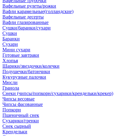
Вафельные трубочки
Вафельные рулеты/рожки
Вафли карамельные(голландские)
Вафельные десерты
Вафли глазированные
Сушки/баранки/сухари
Сушки
Баранки
Сухари
Мини сухари
Готовые завтраки
Хлопья
Шарики/звездочки/колечки
Подушечки/батончики
Кукурузные палочки
Мюсли
Гранола
Снеки (чипсы/попкорн/сухарики/крендельки/крекер)
Чипсы весовые
Чипсы фасованные
Попкорн
Пшеничный снек
Сухарики/гренки
Снек сырный
Крендельки