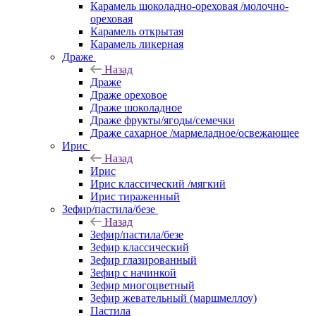
Карамель шоколадно-ореховая /молочно-
ореховая
Карамель открытая
Карамель ликерная
Драже
Назад
Драже
Драже ореховое
Драже шоколадное
Драже фрукты/ягоды/семечки
Драже сахарное /мармеладное/освежающее
Ирис
Назад
Ирис
Ирис классический /мягкий
Ирис тираженный
Зефир/пастила/безе
Назад
Зефир/пастила/безе
Зефир классический
Зефир глазированный
Зефир с начинкой
Зефир многоцветный
Зефир жевательный (маршмеллоу)
Пастила