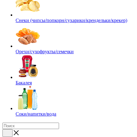
Снеки (чипсы/попкорн/сухарики/крендельки/крекер)
Орехи/сухофрукты/семечки
Бакалея
Соки/напитки/вода