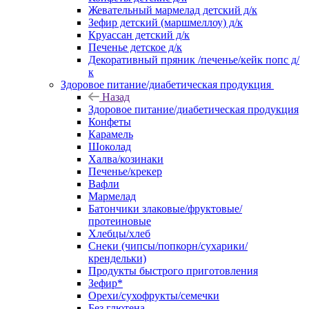
Жевательный мармелад детский д/к
Зефир детский (маршмеллоу) д/к
Круассан детский д/к
Печенье детское д/к
Декоративный пряник /печенье/кейк попс д/
к
Здоровое питание/диабетическая продукция
Назад
Здоровое питание/диабетическая продукция
Конфеты
Карамель
Шоколад
Халва/козинаки
Печенье/крекер
Вафли
Мармелад
Батончики злаковые/фруктовые/
протеиновые
Хлебцы/хлеб
Снеки (чипсы/попкорн/сухарики/
крендельки)
Продукты быстрого приготовления
Зефир*
Орехи/сухофрукты/семечки
Без глютена