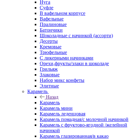
Нуга
Суфле
В вафельном корпусе
Вафельные
Пралиновые
Батончики
Шоколадные с начинкой (ассорти)
Десерты
Кремовые
Трюфельные
С ликерными начинками
Орехи,фрукты/злаки в шоколаде
Грильяж
Злаковые
Набор микс конфеты
Элитные
Карамель
Назад
Карамель
Карамель мини
Карамель леденцовая
Карамель помадная/с молочной начинкой
Карамель с фруктово-ягодной /желейной
начинкой
Карамель глазированная/в какао