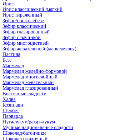
Ирис
Ирис классический /мягкий
Ирис тираженный
Зефир/пастила/безе
Зефир классический
Зефир глазированный
Зефир с начинкой
Зефир многоцветный
Зефир жевательный (маршмеллоу)
Пастила
Безе
Мармелад
Мармелад желейно-формовой
Мармелад многослойный
Мармелад жевательный
Мармелад глазированный
Восточные сладости
Халва
Козинаки
Щербет
Парварда
Нуга/лукум/рахат-лукум
Мучные национальные сладости
Шоколад/батончики
Шоколад плиточный