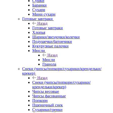
Сушки
Баранки
Сухари
Мини сухари
Готовые завтраки
Назад
Готовые завтраки
Хлопья
Шарики/звездочки/колечки
Подушечки/батончики
Кукурузные палочки
Мюсли
Назад
Мюсли
Гранола
Снеки (чипсы/попкорн/сухарики/крендельки/
крекер)
Назад
Снеки (чипсы/попкорн/сухарики/
крендельки/крекер)
Чипсы весовые
Чипсы фасованные
Попкорн
Пшеничный снек
Сухарики/гренки