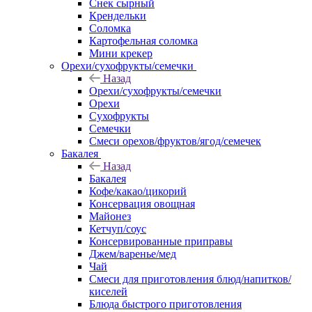
Снек сырный
Крендельки
Соломка
Картофельная соломка
Мини крекер
Орехи/сухофрукты/семечки
Назад
Орехи/сухофрукты/семечки
Орехи
Сухофрукты
Семечки
Смеси орехов/фруктов/ягод/семечек
Бакалея
Назад
Бакалея
Кофе/какао/цикорий
Консервация овощная
Майонез
Кетчуп/соус
Консервированные приправы
Джем/варенье/мед
Чай
Смеси для приготовления блюд/напитков/
киселей
Блюда быстрого приготовления