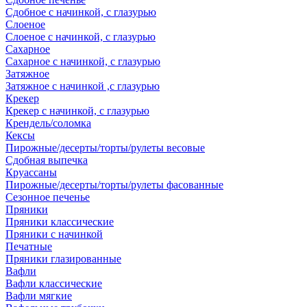
Сдобное с начинкой, с глазурью
Слоеное
Слоеное с начинкой, с глазурью
Сахарное
Сахарное с начинкой, с глазурью
Затяжное
Затяжное с начинкой ,с глазурью
Крекер
Крекер с начинкой, с глазурью
Крендель/соломка
Кексы
Пирожные/десерты/торты/рулеты весовые
Сдобная выпечка
Круассаны
Пирожные/десерты/торты/рулеты фасованные
Сезонное печенье
Пряники
Пряники классические
Пряники с начинкой
Печатные
Пряники глазированные
Вафли
Вафли классические
Вафли мягкие