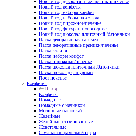
Новый год декоративные пряники/печенье
Новый год конфеты
Новый год наборы конфет
Новый год наборы шоколада
Новый год пирожное/печенье
Новый год фигурки новогодние
Новый год шоколад плиточный /батончики
Пасха декоративная карамель
Пасха декоративные пряники/печенье
Пасха куличи
Пасха наборы конфет
Пасха пирожные/печенье
Пасха шоколад плиточный /батончики
Пасха шоколад фигурный
Пост печенье
Конфеты
Назад
Конфеты
Помадные
Помадные с начинкой
Молочные (коровка)
Желейные
Желейные глазированные
Жевательные
С мягкой карамелью/тоффи