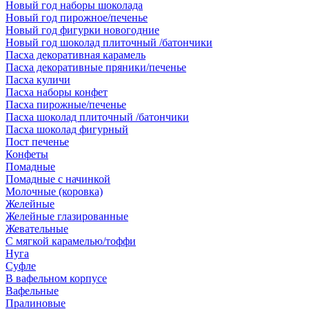
Новый год наборы шоколада
Новый год пирожное/печенье
Новый год фигурки новогодние
Новый год шоколад плиточный /батончики
Пасха декоративная карамель
Пасха декоративные пряники/печенье
Пасха куличи
Пасха наборы конфет
Пасха пирожные/печенье
Пасха шоколад плиточный /батончики
Пасха шоколад фигурный
Пост печенье
Конфеты
Помадные
Помадные с начинкой
Молочные (коровка)
Желейные
Желейные глазированные
Жевательные
С мягкой карамелью/тоффи
Нуга
Суфле
В вафельном корпусе
Вафельные
Пралиновые