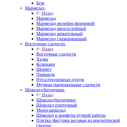
Безе
Мармелад
Назад
Мармелад
Мармелад желейно-формовой
Мармелад многослойный
Мармелад жевательный
Мармелад глазированный
Восточные сладости
Назад
Восточные сладости
Халва
Козинаки
Щербет
Парварда
Нуга/лукум/рахат-лукум
Мучные национальные сладости
Шоколад/батончики
Назад
Шоколад/батончики
Шоколад плиточный
Мини-шоколад
Шоколад и конфеты ручной работы
Плитка /фигурки весовые из кондитерской
глазури