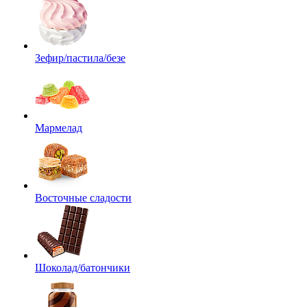
Зефир/пастила/безе
Мармелад
Восточные сладости
Шоколад/батончики