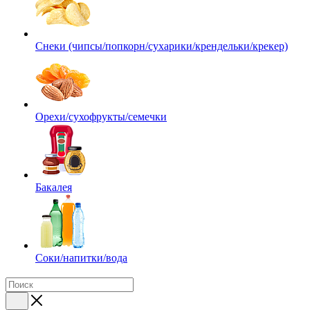
Снеки (чипсы/попкорн/сухарики/крендельки/крекер)
Орехи/сухофрукты/семечки
Бакалея
Соки/напитки/вода