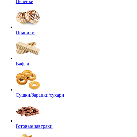
Печенье
Пряники
Вафли
Сушки/баранки/сухари
Готовые завтраки