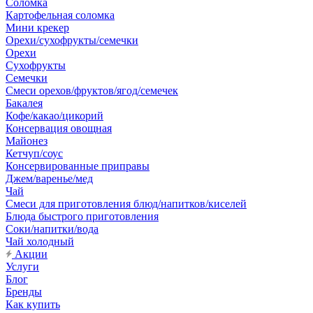
Соломка
Картофельная соломка
Мини крекер
Орехи/сухофрукты/семечки
Орехи
Сухофрукты
Семечки
Смеси орехов/фруктов/ягод/семечек
Бакалея
Кофе/какао/цикорий
Консервация овощная
Майонез
Кетчуп/соус
Консервированные приправы
Джем/варенье/мед
Чай
Смеси для приготовления блюд/напитков/киселей
Блюда быстрого приготовления
Соки/напитки/вода
Чай холодный
Акции
Услуги
Блог
Бренды
Как купить