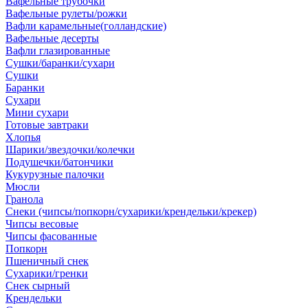
Вафельные трубочки
Вафельные рулеты/рожки
Вафли карамельные(голландские)
Вафельные десерты
Вафли глазированные
Сушки/баранки/сухари
Сушки
Баранки
Сухари
Мини сухари
Готовые завтраки
Хлопья
Шарики/звездочки/колечки
Подушечки/батончики
Кукурузные палочки
Мюсли
Гранола
Снеки (чипсы/попкорн/сухарики/крендельки/крекер)
Чипсы весовые
Чипсы фасованные
Попкорн
Пшеничный снек
Сухарики/гренки
Снек сырный
Крендельки