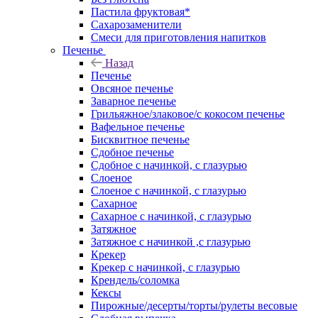
Пастила фруктовая*
Сахарозаменители
Смеси для приготовления напитков
Печенье
Назад
Печенье
Овсяное печенье
Заварное печенье
Грильяжное/злаковое/с кокосом печенье
Вафельное печенье
Бисквитное печенье
Сдобное печенье
Сдобное с начинкой, с глазурью
Слоеное
Слоеное с начинкой, с глазурью
Сахарное
Сахарное с начинкой, с глазурью
Затяжное
Затяжное с начинкой ,с глазурью
Крекер
Крекер с начинкой, с глазурью
Крендель/соломка
Кексы
Пирожные/десерты/торты/рулеты весовые