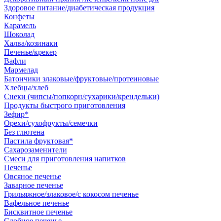
Здоровое питание/диабетическая продукция
Конфеты
Карамель
Шоколад
Халва/козинаки
Печенье/крекер
Вафли
Мармелад
Батончики злаковые/фруктовые/протеиновые
Хлебцы/хлеб
Снеки (чипсы/попкорн/сухарики/крендельки)
Продукты быстрого приготовления
Зефир*
Орехи/сухофрукты/семечки
Без глютена
Пастила фруктовая*
Сахарозаменители
Смеси для приготовления напитков
Печенье
Овсяное печенье
Заварное печенье
Грильяжное/злаковое/с кокосом печенье
Вафельное печенье
Бисквитное печенье
Сдобное печенье