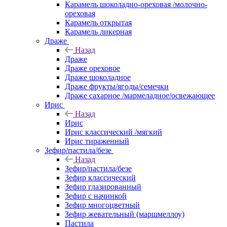
Карамель шоколадно-ореховая /молочно-
ореховая
Карамель открытая
Карамель ликерная
Драже
Назад
Драже
Драже ореховое
Драже шоколадное
Драже фрукты/ягоды/семечки
Драже сахарное /мармеладное/освежающее
Ирис
Назад
Ирис
Ирис классический /мягкий
Ирис тираженный
Зефир/пастила/безе
Назад
Зефир/пастила/безе
Зефир классический
Зефир глазированный
Зефир с начинкой
Зефир многоцветный
Зефир жевательный (маршмеллоу)
Пастила