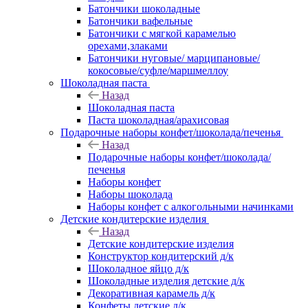
Батончики шоколадные
Батончики вафельные
Батончики с мягкой карамелью
орехами,злаками
Батончики нуговые/ марципановые/
кокосовые/суфле/маршмеллоу
Шоколадная паста
Назад
Шоколадная паста
Паста шоколадная/арахисовая
Подарочные наборы конфет/шоколада/печенья
Назад
Подарочные наборы конфет/шоколада/
печенья
Наборы конфет
Наборы шоколада
Наборы конфет с алкогольными начинками
Детские кондитерские изделия
Назад
Детские кондитерские изделия
Конструктор кондитерский д/к
Шоколадное яйцо д/к
Шоколадные изделия детские д/к
Декоративная карамель д/к
Конфеты детские д/к