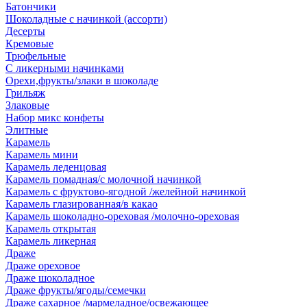
Батончики
Шоколадные с начинкой (ассорти)
Десерты
Кремовые
Трюфельные
С ликерными начинками
Орехи,фрукты/злаки в шоколаде
Грильяж
Злаковые
Набор микс конфеты
Элитные
Карамель
Карамель мини
Карамель леденцовая
Карамель помадная/с молочной начинкой
Карамель с фруктово-ягодной /желейной начинкой
Карамель глазированная/в какао
Карамель шоколадно-ореховая /молочно-ореховая
Карамель открытая
Карамель ликерная
Драже
Драже ореховое
Драже шоколадное
Драже фрукты/ягоды/семечки
Драже сахарное /мармеладное/освежающее