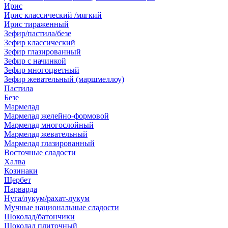
Ирис
Ирис классический /мягкий
Ирис тираженный
Зефир/пастила/безе
Зефир классический
Зефир глазированный
Зефир с начинкой
Зефир многоцветный
Зефир жевательный (маршмеллоу)
Пастила
Безе
Мармелад
Мармелад желейно-формовой
Мармелад многослойный
Мармелад жевательный
Мармелад глазированный
Восточные сладости
Халва
Козинаки
Щербет
Парварда
Нуга/лукум/рахат-лукум
Мучные национальные сладости
Шоколад/батончики
Шоколад плиточный