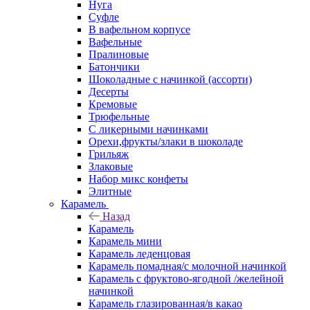
Нуга
Суфле
В вафельном корпусе
Вафельные
Пралиновые
Батончики
Шоколадные с начинкой (ассорти)
Десерты
Кремовые
Трюфельные
С ликерными начинками
Орехи,фрукты/злаки в шоколаде
Грильяж
Злаковые
Набор микс конфеты
Элитные
Карамель
Назад
Карамель
Карамель мини
Карамель леденцовая
Карамель помадная/с молочной начинкой
Карамель с фруктово-ягодной /желейной
начинкой
Карамель глазированная/в какао