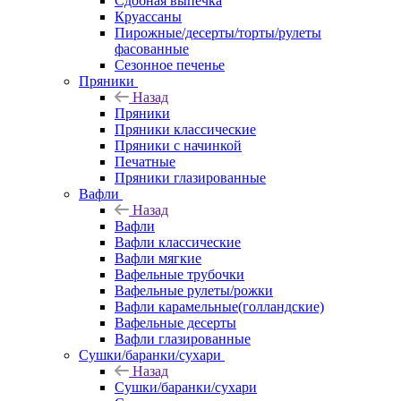
Сдобная выпечка
Круассаны
Пирожные/десерты/торты/рулеты
фасованные
Сезонное печенье
Пряники
Назад
Пряники
Пряники классические
Пряники с начинкой
Печатные
Пряники глазированные
Вафли
Назад
Вафли
Вафли классические
Вафли мягкие
Вафельные трубочки
Вафельные рулеты/рожки
Вафли карамельные(голландские)
Вафельные десерты
Вафли глазированные
Сушки/баранки/сухари
Назад
Сушки/баранки/сухари