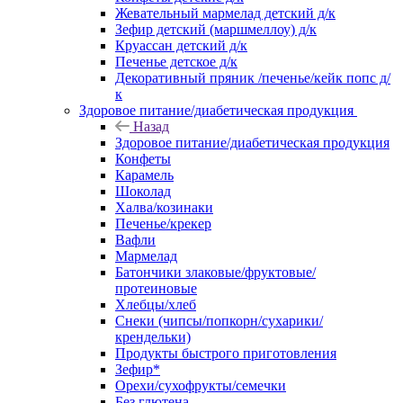
Жевательный мармелад детский д/к
Зефир детский (маршмеллоу) д/к
Круассан детский д/к
Печенье детское д/к
Декоративный пряник /печенье/кейк попс д/
к
Здоровое питание/диабетическая продукция
Назад
Здоровое питание/диабетическая продукция
Конфеты
Карамель
Шоколад
Халва/козинаки
Печенье/крекер
Вафли
Мармелад
Батончики злаковые/фруктовые/
протеиновые
Хлебцы/хлеб
Снеки (чипсы/попкорн/сухарики/
крендельки)
Продукты быстрого приготовления
Зефир*
Орехи/сухофрукты/семечки
Без глютена