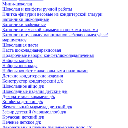
Мини-шоколад
Шоколад и конфеты ручной работы
Плитка /фигурки весовые из кондитерской глазури
Батончики шоколадные
Батончики вафельные
Батончики с мягкой карамелью орехами,злаками
Батончики нуговые/ марципановые/кокосовые/суфле/
маршмеллоу
Шоколадная паста
Паста шоколадная/арахисовая
Подарочные наборы конфет/шоколада/печенья
Наборы конфет
Наборы шоколада
Наборы конфет с алкогольными начинками
Детские кондитерские изделия
Конструктор кондитерский д/к
Шоколадное яйцо д/к
Шоколадные изделия детские д/к
Декоративная карамель д/к
Конфеты детские д/к
Жевательный мармелад детский д/к
Зефир детский (маршмеллоу) д/к
Круассан детский д/к
Печенье детское д/к
Декоративный пряник /печенье/кейк попс д/к