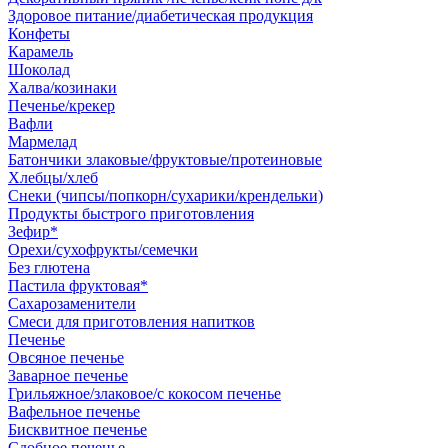
Здоровое питание/диабетическая продукция
Конфеты
Карамель
Шоколад
Халва/козинаки
Печенье/крекер
Вафли
Мармелад
Батончики злаковые/фруктовые/протеиновые
Хлебцы/хлеб
Снеки (чипсы/попкорн/сухарики/крендельки)
Продукты быстрого приготовления
Зефир*
Орехи/сухофрукты/семечки
Без глютена
Пастила фруктовая*
Сахарозаменители
Смеси для приготовления напитков
Печенье
Овсяное печенье
Заварное печенье
Грильяжное/злаковое/с кокосом печенье
Вафельное печенье
Бисквитное печенье
Сдобное печенье