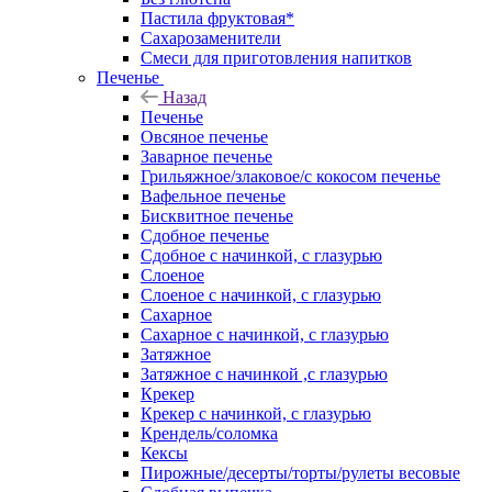
Пастила фруктовая*
Сахарозаменители
Смеси для приготовления напитков
Печенье
Назад
Печенье
Овсяное печенье
Заварное печенье
Грильяжное/злаковое/с кокосом печенье
Вафельное печенье
Бисквитное печенье
Сдобное печенье
Сдобное с начинкой, с глазурью
Слоеное
Слоеное с начинкой, с глазурью
Сахарное
Сахарное с начинкой, с глазурью
Затяжное
Затяжное с начинкой ,с глазурью
Крекер
Крекер с начинкой, с глазурью
Крендель/соломка
Кексы
Пирожные/десерты/торты/рулеты весовые