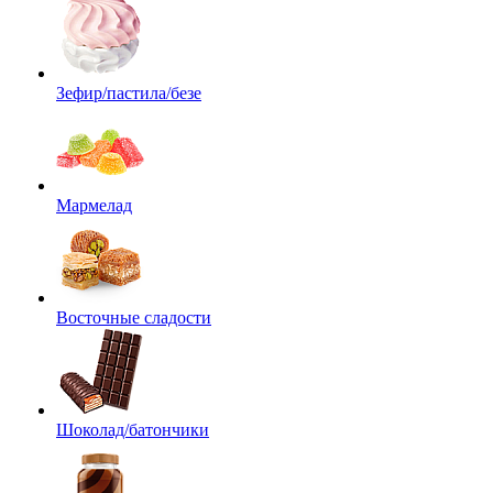
Зефир/пастила/безе
Мармелад
Восточные сладости
Шоколад/батончики