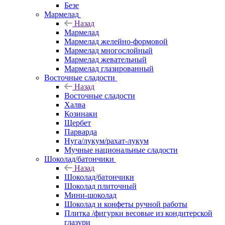
Безе
Мармелад
Назад
Мармелад
Мармелад желейно-формовой
Мармелад многослойный
Мармелад жевательный
Мармелад глазированный
Восточные сладости
Назад
Восточные сладости
Халва
Козинаки
Щербет
Парварда
Нуга/лукум/рахат-лукум
Мучные национальные сладости
Шоколад/батончики
Назад
Шоколад/батончики
Шоколад плиточный
Мини-шоколад
Шоколад и конфеты ручной работы
Плитка /фигурки весовые из кондитерской
глазури