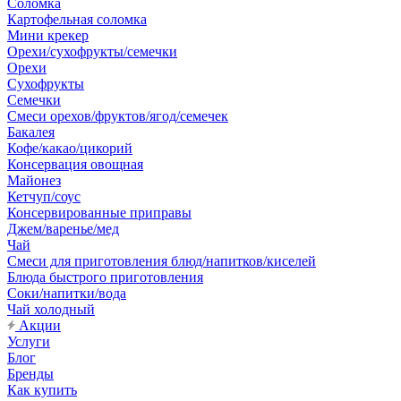
Соломка
Картофельная соломка
Мини крекер
Орехи/сухофрукты/семечки
Орехи
Сухофрукты
Семечки
Смеси орехов/фруктов/ягод/семечек
Бакалея
Кофе/какао/цикорий
Консервация овощная
Майонез
Кетчуп/соус
Консервированные приправы
Джем/варенье/мед
Чай
Смеси для приготовления блюд/напитков/киселей
Блюда быстрого приготовления
Соки/напитки/вода
Чай холодный
Акции
Услуги
Блог
Бренды
Как купить