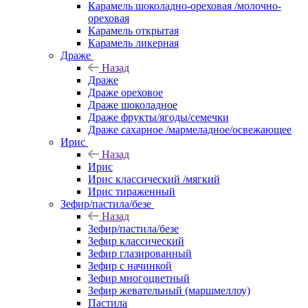
Карамель шоколадно-ореховая /молочно-
ореховая
Карамель открытая
Карамель ликерная
Драже
Назад
Драже
Драже ореховое
Драже шоколадное
Драже фрукты/ягоды/семечки
Драже сахарное /мармеладное/освежающее
Ирис
Назад
Ирис
Ирис классический /мягкий
Ирис тираженный
Зефир/пастила/безе
Назад
Зефир/пастила/безе
Зефир классический
Зефир глазированный
Зефир с начинкой
Зефир многоцветный
Зефир жевательный (маршмеллоу)
Пастила