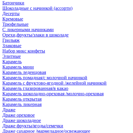
Батончики
Шоколадные с начинкой (ассорти)
Десерты
Кремовые
Трюфельные
С ликерными начинками
Орехи,фрукты/злаки в шоколаде
Грильяж
Злаковые
Набор микс конфеты
Элитные
Карамель
Карамель мини
Карамель леденцовая
Карамель помадная/с молочной начинкой
Карамель с фруктово-ягодной /желейной начинкой
Карамель глазированная/в какао
Карамель шоколадно-ореховая /молочно-ореховая
Карамель открытая
Карамель ликерная
Драже
Драже ореховое
Драже шоколадное
Драже фрукты/ягоды/семечки
Драже сахарное /мармеладное/освежающее