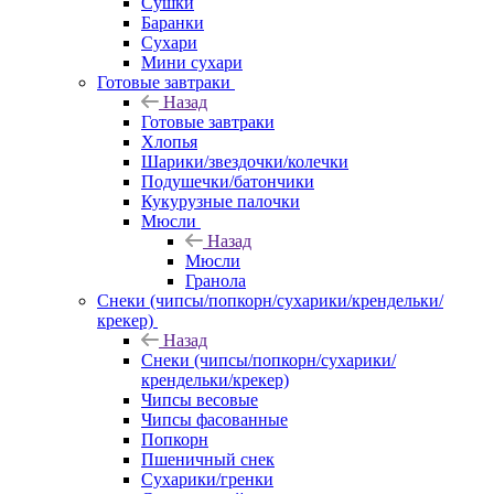
Сушки
Баранки
Сухари
Мини сухари
Готовые завтраки
Назад
Готовые завтраки
Хлопья
Шарики/звездочки/колечки
Подушечки/батончики
Кукурузные палочки
Мюсли
Назад
Мюсли
Гранола
Снеки (чипсы/попкорн/сухарики/крендельки/
крекер)
Назад
Снеки (чипсы/попкорн/сухарики/
крендельки/крекер)
Чипсы весовые
Чипсы фасованные
Попкорн
Пшеничный снек
Сухарики/гренки