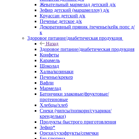
Жевательный мармелад детский д/к
Зефир детский (маршмеллоу) д/к
Круассан детский д/к
Печенье детское д/к
Декоративный пряник /печенье/кейк попс д/
к
Здоровое питание/диабетическая продукция
Назад
Здоровое питание/диабетическая продукция
Конфеты
Карамель
Шоколад
Халва/козинаки
Печенье/крекер
Вафли
Мармелад
Батончики злаковые/фруктовые/
протеиновые
Хлебцы/хлеб
Снеки (чипсы/попкорн/сухарики/
крендельки)
Продукты быстрого приготовления
Зефир*
Орехи/сухофрукты/семечки
Без глютена