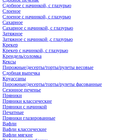
Сдобное с начинкой, с глазурью
Слоеное
Слоеное с начинкой, с глазурью
Сахарное
Сахарное с начинкой, с глазурью
Затяжное
Затяжное с начинкой ,с глазурью
Крекер
Крекер с начинкой, с глазурью
Крендель/соломка
Кексы
Пирожные/десерты/торты/рулеты весовые
Сдобная выпечка
Круассаны
Пирожные/десерты/торты/рулеты фасованные
Сезонное печенье
Пряники
Пряники классические
Пряники с начинкой
Печатные
Пряники глазированные
Вафли
Вафли классические
Вафли мягкие