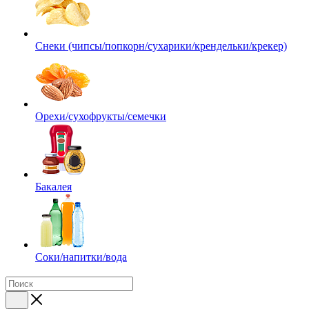
Снеки (чипсы/попкорн/сухарики/крендельки/крекер)
Орехи/сухофрукты/семечки
Бакалея
Соки/напитки/вода