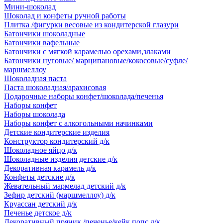
Мини-шоколад
Шоколад и конфеты ручной работы
Плитка /фигурки весовые из кондитерской глазури
Батончики шоколадные
Батончики вафельные
Батончики с мягкой карамелью орехами,злаками
Батончики нуговые/ марципановые/кокосовые/суфле/
маршмеллоу
Шоколадная паста
Паста шоколадная/арахисовая
Подарочные наборы конфет/шоколада/печенья
Наборы конфет
Наборы шоколада
Наборы конфет с алкогольными начинками
Детские кондитерские изделия
Конструктор кондитерский д/к
Шоколадное яйцо д/к
Шоколадные изделия детские д/к
Декоративная карамель д/к
Конфеты детские д/к
Жевательный мармелад детский д/к
Зефир детский (маршмеллоу) д/к
Круассан детский д/к
Печенье детское д/к
Декоративный пряник /печенье/кейк попс д/к