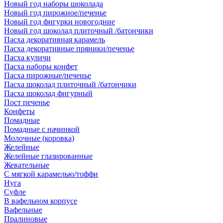
Новый год наборы шоколада
Новый год пирожное/печенье
Новый год фигурки новогодние
Новый год шоколад плиточный /батончики
Пасха декоративная карамель
Пасха декоративные пряники/печенье
Пасха куличи
Пасха наборы конфет
Пасха пирожные/печенье
Пасха шоколад плиточный /батончики
Пасха шоколад фигурный
Пост печенье
Конфеты
Помадные
Помадные с начинкой
Молочные (коровка)
Желейные
Желейные глазированные
Жевательные
С мягкой карамелью/тоффи
Нуга
Суфле
В вафельном корпусе
Вафельные
Пралиновые