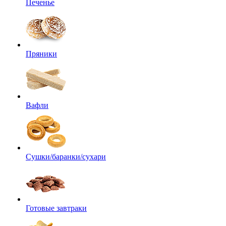
Печенье
Пряники
Вафли
Сушки/баранки/сухари
Готовые завтраки