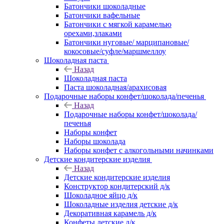
Батончики шоколадные
Батончики вафельные
Батончики с мягкой карамелью
орехами,злаками
Батончики нуговые/ марципановые/
кокосовые/суфле/маршмеллоу
Шоколадная паста
Назад
Шоколадная паста
Паста шоколадная/арахисовая
Подарочные наборы конфет/шоколада/печенья
Назад
Подарочные наборы конфет/шоколада/
печенья
Наборы конфет
Наборы шоколада
Наборы конфет с алкогольными начинками
Детские кондитерские изделия
Назад
Детские кондитерские изделия
Конструктор кондитерский д/к
Шоколадное яйцо д/к
Шоколадные изделия детские д/к
Декоративная карамель д/к
Конфеты детские д/к