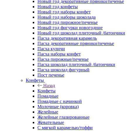
Новый год декоративные пряники/печенье
Новый год конфеты
Новый год наборы конфет
Новый год наборы шоколада
Новый год пирожное/печенье
Новый год фигурки новогодние
Новый год шоколад плиточный /батончики
Пасха декоративная карамель
Пасха декоративные пряники/печенье
Пасха куличи
Пасха наборы конфет
Пасха пирожные/печенье
Пасха шоколад плиточный /батончики
Пасха шоколад фигурный
Пост печенье
Конфеты
Назад
Конфеты
Помадные
Помадные с начинкой
Молочные (коровка)
Желейные
Желейные глазированные
Жевательные
С мягкой карамелью/тоффи