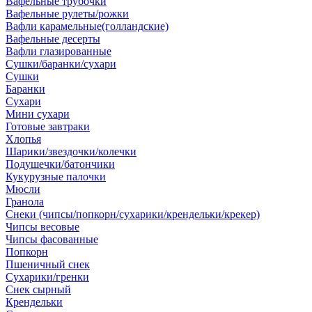
Вафельные трубочки
Вафельные рулеты/рожки
Вафли карамельные(голландские)
Вафельные десерты
Вафли глазированные
Сушки/баранки/сухари
Сушки
Баранки
Сухари
Мини сухари
Готовые завтраки
Хлопья
Шарики/звездочки/колечки
Подушечки/батончики
Кукурузные палочки
Мюсли
Гранола
Снеки (чипсы/попкорн/сухарики/крендельки/крекер)
Чипсы весовые
Чипсы фасованные
Попкорн
Пшеничный снек
Сухарики/гренки
Снек сырный
Крендельки