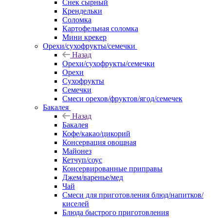
Снек сырный
Крендельки
Соломка
Картофельная соломка
Мини крекер
Орехи/сухофрукты/семечки
Назад
Орехи/сухофрукты/семечки
Орехи
Сухофрукты
Семечки
Смеси орехов/фруктов/ягод/семечек
Бакалея
Назад
Бакалея
Кофе/какао/цикорий
Консервация овощная
Майонез
Кетчуп/соус
Консервированные приправы
Джем/варенье/мед
Чай
Смеси для приготовления блюд/напитков/
киселей
Блюда быстрого приготовления