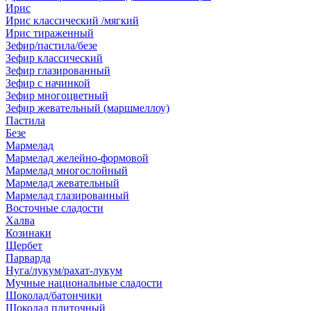
Ирис
Ирис классический /мягкий
Ирис тираженный
Зефир/пастила/безе
Зефир классический
Зефир глазированный
Зефир с начинкой
Зефир многоцветный
Зефир жевательный (маршмеллоу)
Пастила
Безе
Мармелад
Мармелад желейно-формовой
Мармелад многослойный
Мармелад жевательный
Мармелад глазированный
Восточные сладости
Халва
Козинаки
Щербет
Парварда
Нуга/лукум/рахат-лукум
Мучные национальные сладости
Шоколад/батончики
Шоколад плиточный