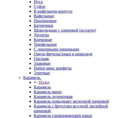
Нуга
Суфле
В вафельном корпусе
Вафельные
Пралиновые
Батончики
Шоколадные с начинкой (ассорти)
Десерты
Кремовые
Трюфельные
С ликерными начинками
Орехи,фрукты/злаки в шоколаде
Грильяж
Злаковые
Набор микс конфеты
Элитные
Карамель
Назад
Карамель
Карамель мини
Карамель леденцовая
Карамель помадная/с молочной начинкой
Карамель с фруктово-ягодной /желейной
начинкой
Карамель глазированная/в какао