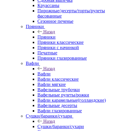
Сдобная выпечка
Круассаны
Пирожные/десерты/торты/рулеты
фасованные
Сезонное печенье
Пряники
Назад
Пряники
Пряники классические
Пряники с начинкой
Печатные
Пряники глазированные
Вафли
Назад
Вафли
Вафли классические
Вафли мягкие
Вафельные трубочки
Вафельные рулеты/рожки
Вафли карамельные(голландские)
Вафельные десерты
Вафли глазированные
Сушки/баранки/сухари
Назад
Сушки/баранки/сухари