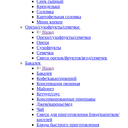
Снек сырный
Крендельки
Соломка
Картофельная соломка
Мини крекер
Орехи/сухофрукты/семечки
Назад
Орехи/сухофрукты/семечки
Орехи
Сухофрукты
Семечки
Смеси орехов/фруктов/ягод/семечек
Бакалея
Назад
Бакалея
Кофе/какао/цикорий
Консервация овощная
Майонез
Кетчуп/соус
Консервированные приправы
Джем/варенье/мед
Чай
Смеси для приготовления блюд/напитков/
киселей
Блюда быстрого приготовления