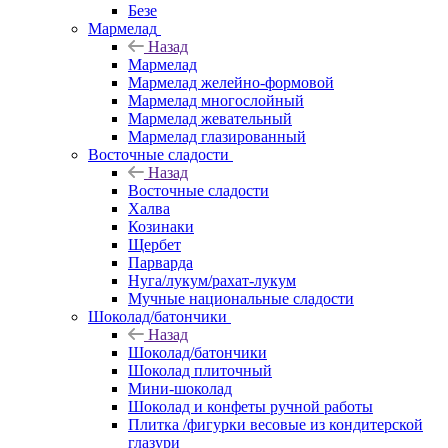
Безе
Мармелад
Назад
Мармелад
Мармелад желейно-формовой
Мармелад многослойный
Мармелад жевательный
Мармелад глазированный
Восточные сладости
Назад
Восточные сладости
Халва
Козинаки
Щербет
Парварда
Нуга/лукум/рахат-лукум
Мучные национальные сладости
Шоколад/батончики
Назад
Шоколад/батончики
Шоколад плиточный
Мини-шоколад
Шоколад и конфеты ручной работы
Плитка /фигурки весовые из кондитерской
глазури