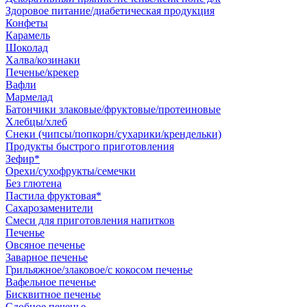
Здоровое питание/диабетическая продукция
Конфеты
Карамель
Шоколад
Халва/козинаки
Печенье/крекер
Вафли
Мармелад
Батончики злаковые/фруктовые/протеиновые
Хлебцы/хлеб
Снеки (чипсы/попкорн/сухарики/крендельки)
Продукты быстрого приготовления
Зефир*
Орехи/сухофрукты/семечки
Без глютена
Пастила фруктовая*
Сахарозаменители
Смеси для приготовления напитков
Печенье
Овсяное печенье
Заварное печенье
Грильяжное/злаковое/с кокосом печенье
Вафельное печенье
Бисквитное печенье
Сдобное печенье