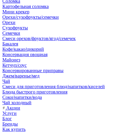
Соломка
Картофельная соломка
Мини крекер
Орехи/сухофрукты/семечки
Орехи
Сухофрукты
Семечки
Смеси орехов/фруктов/ягод/семечек
Бакалея
Кофе/какао/цикорий
Консервация овощная
Майонез
Кетчуп/соус
Консервированные приправы
Джем/варенье/мед
Чай
Смеси для приготовления блюд/напитков/киселей
Блюда быстрого приготовления
Соки/напитки/вода
Чай холодный
Акции
Услуги
Блог
Бренды
Как купить