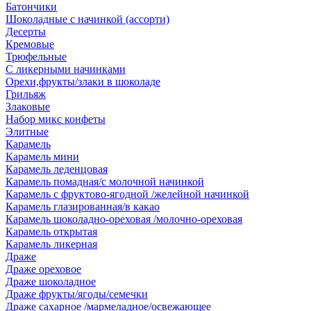
Батончики
Шоколадные с начинкой (ассорти)
Десерты
Кремовые
Трюфельные
С ликерными начинками
Орехи,фрукты/злаки в шоколаде
Грильяж
Злаковые
Набор микс конфеты
Элитные
Карамель
Карамель мини
Карамель леденцовая
Карамель помадная/с молочной начинкой
Карамель с фруктово-ягодной /желейной начинкой
Карамель глазированная/в какао
Карамель шоколадно-ореховая /молочно-ореховая
Карамель открытая
Карамель ликерная
Драже
Драже ореховое
Драже шоколадное
Драже фрукты/ягоды/семечки
Драже сахарное /мармеладное/освежающее