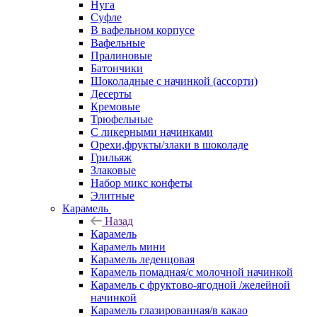
Нуга
Суфле
В вафельном корпусе
Вафельные
Пралиновые
Батончики
Шоколадные с начинкой (ассорти)
Десерты
Кремовые
Трюфельные
С ликерными начинками
Орехи,фрукты/злаки в шоколаде
Грильяж
Злаковые
Набор микс конфеты
Элитные
Карамель
Назад
Карамель
Карамель мини
Карамель леденцовая
Карамель помадная/с молочной начинкой
Карамель с фруктово-ягодной /желейной
начинкой
Карамель глазированная/в какао