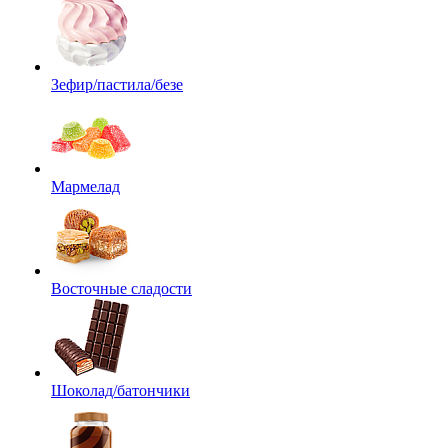
Зефир/пастила/безе
Мармелад
Восточные сладости
Шоколад/батончики