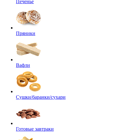
Печенье
Пряники
Вафли
Сушки/баранки/сухари
Готовые завтраки