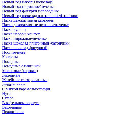
Новый год наборы шоколада
Новый год пирожное/печенье
Новый год фигурки новогодние
Новый год шоколад плиточный /батончики
Пасха декоративная карамель
Пасха декоративные пряники/печенье
Пасха куличи
Пасха наборы конфет
Пасха пирожные/печенье
Пасха шоколад плиточный /батончики
Пасха шоколад фигурный
Пост печенье
Конфеты
Помадные
Помадные с начинкой
Молочные (коровка)
Желейные
Желейные глазированные
Жевательные
С мягкой карамелью/тоффи
Нуга
Суфле
В вафельном корпусе
Вафельные
Пралиновые