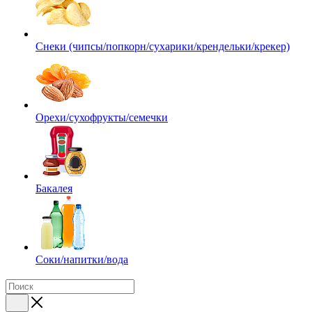
Снеки (чипсы/попкорн/сухарики/крендельки/крекер)
Орехи/сухофрукты/семечки
Бакалея
Соки/напитки/вода