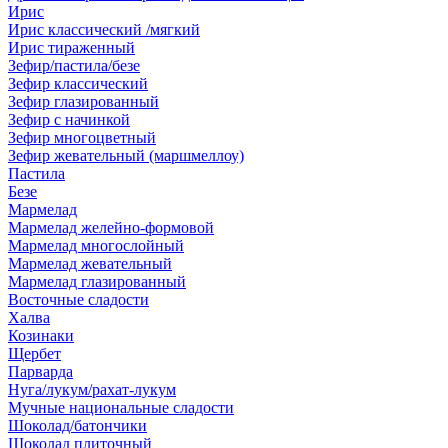
Ирис
Ирис классический /мягкий
Ирис тираженный
Зефир/пастила/безе
Зефир классический
Зефир глазированный
Зефир с начинкой
Зефир многоцветный
Зефир жевательный (маршмеллоу)
Пастила
Безе
Мармелад
Мармелад желейно-формовой
Мармелад многослойный
Мармелад жевательный
Мармелад глазированный
Восточные сладости
Халва
Козинаки
Щербет
Парварда
Нуга/лукум/рахат-лукум
Мучные национальные сладости
Шоколад/батончики
Шоколад плиточный