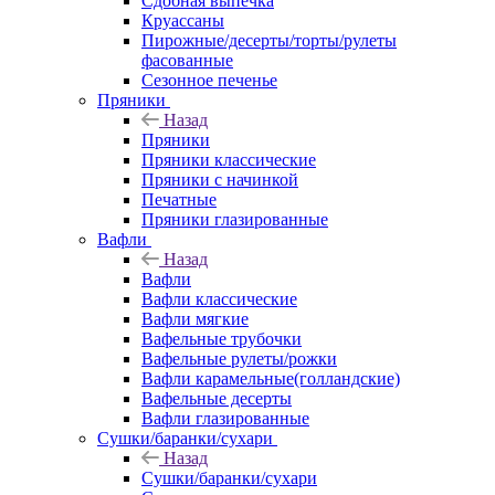
Сдобная выпечка
Круассаны
Пирожные/десерты/торты/рулеты
фасованные
Сезонное печенье
Пряники
Назад
Пряники
Пряники классические
Пряники с начинкой
Печатные
Пряники глазированные
Вафли
Назад
Вафли
Вафли классические
Вафли мягкие
Вафельные трубочки
Вафельные рулеты/рожки
Вафли карамельные(голландские)
Вафельные десерты
Вафли глазированные
Сушки/баранки/сухари
Назад
Сушки/баранки/сухари