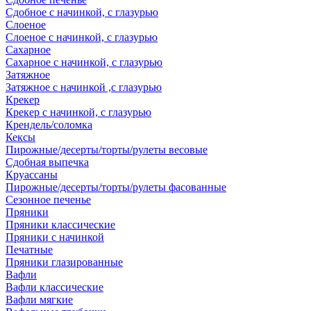
Сдобное с начинкой, с глазурью
Слоеное
Слоеное с начинкой, с глазурью
Сахарное
Сахарное с начинкой, с глазурью
Затяжное
Затяжное с начинкой ,с глазурью
Крекер
Крекер с начинкой, с глазурью
Крендель/соломка
Кексы
Пирожные/десерты/торты/рулеты весовые
Сдобная выпечка
Круассаны
Пирожные/десерты/торты/рулеты фасованные
Сезонное печенье
Пряники
Пряники классические
Пряники с начинкой
Печатные
Пряники глазированные
Вафли
Вафли классические
Вафли мягкие