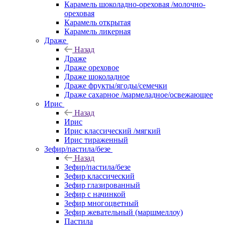
Карамель шоколадно-ореховая /молочно-
ореховая
Карамель открытая
Карамель ликерная
Драже
Назад
Драже
Драже ореховое
Драже шоколадное
Драже фрукты/ягоды/семечки
Драже сахарное /мармеладное/освежающее
Ирис
Назад
Ирис
Ирис классический /мягкий
Ирис тираженный
Зефир/пастила/безе
Назад
Зефир/пастила/безе
Зефир классический
Зефир глазированный
Зефир с начинкой
Зефир многоцветный
Зефир жевательный (маршмеллоу)
Пастила