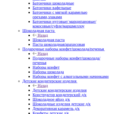
Батончики шоколадные
Батончики вафельные
Батончики с мягкой карамелью
орехами,злаками
Батончики нуговые/ марципановые/
кокосовые/суфле/маршмеллоу
Шоколадная паста
Назад
Шоколадная паста
Паста шоколадная/арахисовая
Подарочные наборы конфет/шоколада/печенья
Назад
Подарочные наборы конфет/шоколада/
печенья
Наборы конфет
Наборы шоколада
Наборы конфет с алкогольными начинками
Детские кондитерские изделия
Назад
Детские кондитерские изделия
Конструктор кондитерский д/к
Шоколадное яйцо д/к
Шоколадные изделия детские д/к
Декоративная карамель д/к
Конфеты детские д/к