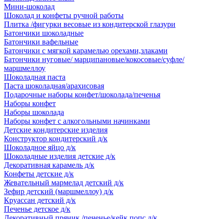
Мини-шоколад
Шоколад и конфеты ручной работы
Плитка /фигурки весовые из кондитерской глазури
Батончики шоколадные
Батончики вафельные
Батончики с мягкой карамелью орехами,злаками
Батончики нуговые/ марципановые/кокосовые/суфле/
маршмеллоу
Шоколадная паста
Паста шоколадная/арахисовая
Подарочные наборы конфет/шоколада/печенья
Наборы конфет
Наборы шоколада
Наборы конфет с алкогольными начинками
Детские кондитерские изделия
Конструктор кондитерский д/к
Шоколадное яйцо д/к
Шоколадные изделия детские д/к
Декоративная карамель д/к
Конфеты детские д/к
Жевательный мармелад детский д/к
Зефир детский (маршмеллоу) д/к
Круассан детский д/к
Печенье детское д/к
Декоративный пряник /печенье/кейк попс д/к