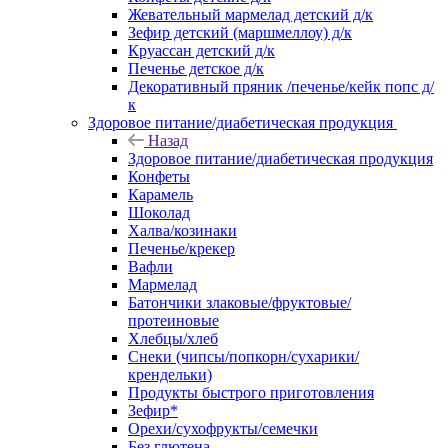
Жевательный мармелад детский д/к
Зефир детский (маршмеллоу) д/к
Круассан детский д/к
Печенье детское д/к
Декоративный пряник /печенье/кейк попс д/
к
Здоровое питание/диабетическая продукция
Назад
Здоровое питание/диабетическая продукция
Конфеты
Карамель
Шоколад
Халва/козинаки
Печенье/крекер
Вафли
Мармелад
Батончики злаковые/фруктовые/
протеиновые
Хлебцы/хлеб
Снеки (чипсы/попкорн/сухарики/
крендельки)
Продукты быстрого приготовления
Зефир*
Орехи/сухофрукты/семечки
Без глютена