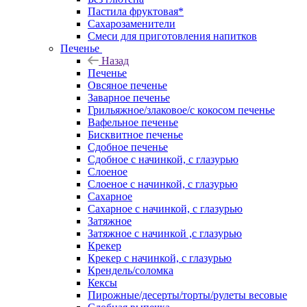
Пастила фруктовая*
Сахарозаменители
Смеси для приготовления напитков
Печенье
Назад
Печенье
Овсяное печенье
Заварное печенье
Грильяжное/злаковое/с кокосом печенье
Вафельное печенье
Бисквитное печенье
Сдобное печенье
Сдобное с начинкой, с глазурью
Слоеное
Слоеное с начинкой, с глазурью
Сахарное
Сахарное с начинкой, с глазурью
Затяжное
Затяжное с начинкой ,с глазурью
Крекер
Крекер с начинкой, с глазурью
Крендель/соломка
Кексы
Пирожные/десерты/торты/рулеты весовые