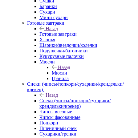
Сушки
Баранки
Сухари
Мини сухари
Готовые завтраки
Назад
Готовые завтраки
Хлопья
Шарики/звездочки/колечки
Подушечки/батончики
Кукурузные палочки
Мюсли
Назад
Мюсли
Гранола
Снеки (чипсы/попкорн/сухарики/крендельки/
крекер)
Назад
Снеки (чипсы/попкорн/сухарики/
крендельки/крекер)
Чипсы весовые
Чипсы фасованные
Попкорн
Пшеничный снек
Сухарики/гренки