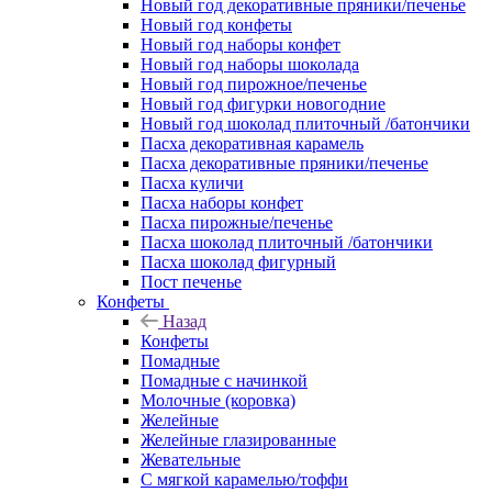
Новый год декоративные пряники/печенье
Новый год конфеты
Новый год наборы конфет
Новый год наборы шоколада
Новый год пирожное/печенье
Новый год фигурки новогодние
Новый год шоколад плиточный /батончики
Пасха декоративная карамель
Пасха декоративные пряники/печенье
Пасха куличи
Пасха наборы конфет
Пасха пирожные/печенье
Пасха шоколад плиточный /батончики
Пасха шоколад фигурный
Пост печенье
Конфеты
Назад
Конфеты
Помадные
Помадные с начинкой
Молочные (коровка)
Желейные
Желейные глазированные
Жевательные
С мягкой карамелью/тоффи