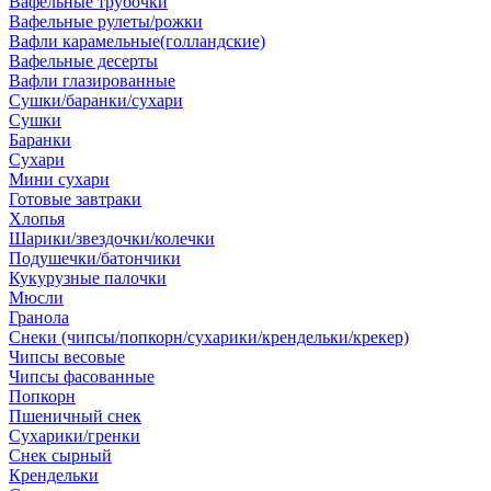
Вафельные трубочки
Вафельные рулеты/рожки
Вафли карамельные(голландские)
Вафельные десерты
Вафли глазированные
Сушки/баранки/сухари
Сушки
Баранки
Сухари
Мини сухари
Готовые завтраки
Хлопья
Шарики/звездочки/колечки
Подушечки/батончики
Кукурузные палочки
Мюсли
Гранола
Снеки (чипсы/попкорн/сухарики/крендельки/крекер)
Чипсы весовые
Чипсы фасованные
Попкорн
Пшеничный снек
Сухарики/гренки
Снек сырный
Крендельки