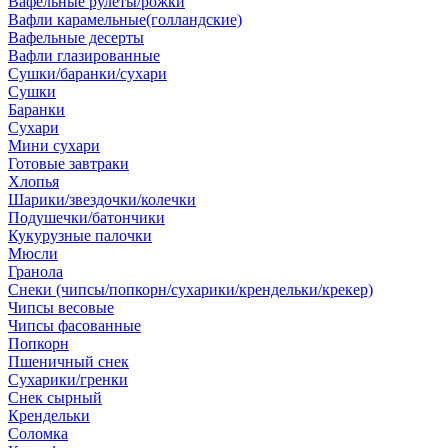
Вафельные рулеты/рожки
Вафли карамельные(голландские)
Вафельные десерты
Вафли глазированные
Сушки/баранки/сухари
Сушки
Баранки
Сухари
Мини сухари
Готовые завтраки
Хлопья
Шарики/звездочки/колечки
Подушечки/батончики
Кукурузные палочки
Мюсли
Гранола
Снеки (чипсы/попкорн/сухарики/крендельки/крекер)
Чипсы весовые
Чипсы фасованные
Попкорн
Пшеничный снек
Сухарики/гренки
Снек сырный
Крендельки
Соломка