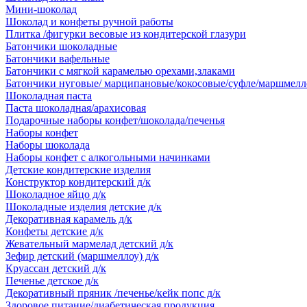
Мини-шоколад
Шоколад и конфеты ручной работы
Плитка /фигурки весовые из кондитерской глазури
Батончики шоколадные
Батончики вафельные
Батончики с мягкой карамелью орехами,злаками
Батончики нуговые/ марципановые/кокосовые/суфле/маршмелл
Шоколадная паста
Паста шоколадная/арахисовая
Подарочные наборы конфет/шоколада/печенья
Наборы конфет
Наборы шоколада
Наборы конфет с алкогольными начинками
Детские кондитерские изделия
Конструктор кондитерский д/к
Шоколадное яйцо д/к
Шоколадные изделия детские д/к
Декоративная карамель д/к
Конфеты детские д/к
Жевательный мармелад детский д/к
Зефир детский (маршмеллоу) д/к
Круассан детский д/к
Печенье детское д/к
Декоративный пряник /печенье/кейк попс д/к
Здоровое питание/диабетическая продукция