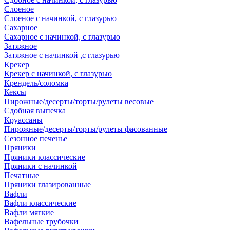
Слоеное
Слоеное с начинкой, с глазурью
Сахарное
Сахарное с начинкой, с глазурью
Затяжное
Затяжное с начинкой ,с глазурью
Крекер
Крекер с начинкой, с глазурью
Крендель/соломка
Кексы
Пирожные/десерты/торты/рулеты весовые
Сдобная выпечка
Круассаны
Пирожные/десерты/торты/рулеты фасованные
Сезонное печенье
Пряники
Пряники классические
Пряники с начинкой
Печатные
Пряники глазированные
Вафли
Вафли классические
Вафли мягкие
Вафельные трубочки