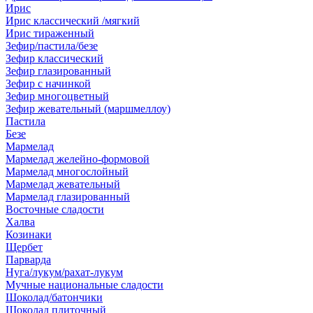
Ирис
Ирис классический /мягкий
Ирис тираженный
Зефир/пастила/безе
Зефир классический
Зефир глазированный
Зефир с начинкой
Зефир многоцветный
Зефир жевательный (маршмеллоу)
Пастила
Безе
Мармелад
Мармелад желейно-формовой
Мармелад многослойный
Мармелад жевательный
Мармелад глазированный
Восточные сладости
Халва
Козинаки
Щербет
Парварда
Нуга/лукум/рахат-лукум
Мучные национальные сладости
Шоколад/батончики
Шоколад плиточный