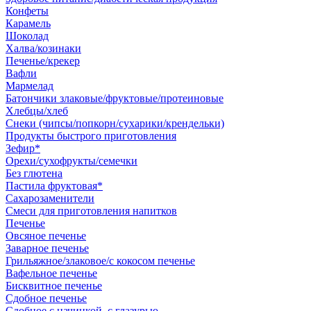
Конфеты
Карамель
Шоколад
Халва/козинаки
Печенье/крекер
Вафли
Мармелад
Батончики злаковые/фруктовые/протеиновые
Хлебцы/хлеб
Снеки (чипсы/попкорн/сухарики/крендельки)
Продукты быстрого приготовления
Зефир*
Орехи/сухофрукты/семечки
Без глютена
Пастила фруктовая*
Сахарозаменители
Смеси для приготовления напитков
Печенье
Овсяное печенье
Заварное печенье
Грильяжное/злаковое/с кокосом печенье
Вафельное печенье
Бисквитное печенье
Сдобное печенье
Сдобное с начинкой, с глазурью