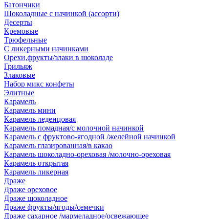
Батончики
Шоколадные с начинкой (ассорти)
Десерты
Кремовые
Трюфельные
С ликерными начинками
Орехи,фрукты/злаки в шоколаде
Грильяж
Злаковые
Набор микс конфеты
Элитные
Карамель
Карамель мини
Карамель леденцовая
Карамель помадная/с молочной начинкой
Карамель с фруктово-ягодной /желейной начинкой
Карамель глазированная/в какао
Карамель шоколадно-ореховая /молочно-ореховая
Карамель открытая
Карамель ликерная
Драже
Драже ореховое
Драже шоколадное
Драже фрукты/ягоды/семечки
Драже сахарное /мармеладное/освежающее