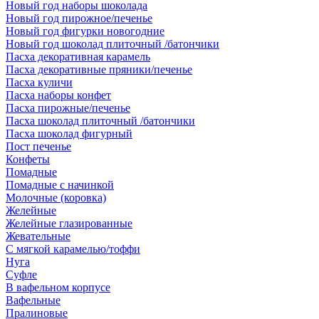
Новый год наборы шоколада
Новый год пирожное/печенье
Новый год фигурки новогодние
Новый год шоколад плиточный /батончики
Пасха декоративная карамель
Пасха декоративные пряники/печенье
Пасха куличи
Пасха наборы конфет
Пасха пирожные/печенье
Пасха шоколад плиточный /батончики
Пасха шоколад фигурный
Пост печенье
Конфеты
Помадные
Помадные с начинкой
Молочные (коровка)
Желейные
Желейные глазированные
Жевательные
С мягкой карамелью/тоффи
Нуга
Суфле
В вафельном корпусе
Вафельные
Пралиновые