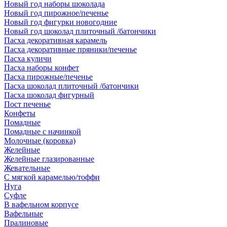
Новый год наборы шоколада
Новый год пирожное/печенье
Новый год фигурки новогодние
Новый год шоколад плиточный /батончики
Пасха декоративная карамель
Пасха декоративные пряники/печенье
Пасха куличи
Пасха наборы конфет
Пасха пирожные/печенье
Пасха шоколад плиточный /батончики
Пасха шоколад фигурный
Пост печенье
Конфеты
Помадные
Помадные с начинкой
Молочные (коровка)
Желейные
Желейные глазированные
Жевательные
С мягкой карамелью/тоффи
Нуга
Суфле
В вафельном корпусе
Вафельные
Пралиновые