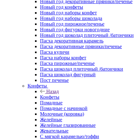
Новый год декоративные пряники/печенье
Новый год конфеты
Новый год наборы конфет
Новый год наборы шоколада
Новый год пирожное/печенье
Новый год фигурки новогодние
Новый год шоколад плиточный /батончики
Пасха декоративная карамель
Пасха декоративные пряники/печенье
Пасха куличи
Пасха наборы конфет
Пасха пирожные/печенье
Пасха шоколад плиточный /батончики
Пасха шоколад фигурный
Пост печенье
Конфеты
Назад
Конфеты
Помадные
Помадные с начинкой
Молочные (коровка)
Желейные
Желейные глазированные
Жевательные
С мягкой карамелью/тоффи