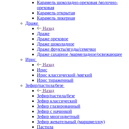
Карамель шоколадно-ореховая /молочно-
ореховая
Карамель открытая
Карамель ликерная
Драже
Назад
Драже
Драже ореховое
Драже шоколадное
Драже фрукты/ягоды/семечки
Драже сахарное /мармеладное/освежающее
Ирис
Назад
Ирис
Ирис классический /мягкий
Ирис тираженный
Зефир/пастила/безе
Назад
Зефир/пастила/безе
Зефир классический
Зефир глазированный
Зефир с начинкой
Зефир многоцветный
Зефир жевательный (маршмеллоу)
Пастила