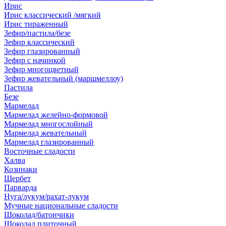
Ирис
Ирис классический /мягкий
Ирис тираженный
Зефир/пастила/безе
Зефир классический
Зефир глазированный
Зефир с начинкой
Зефир многоцветный
Зефир жевательный (маршмеллоу)
Пастила
Безе
Мармелад
Мармелад желейно-формовой
Мармелад многослойный
Мармелад жевательный
Мармелад глазированный
Восточные сладости
Халва
Козинаки
Щербет
Парварда
Нуга/лукум/рахат-лукум
Мучные национальные сладости
Шоколад/батончики
Шоколад плиточный