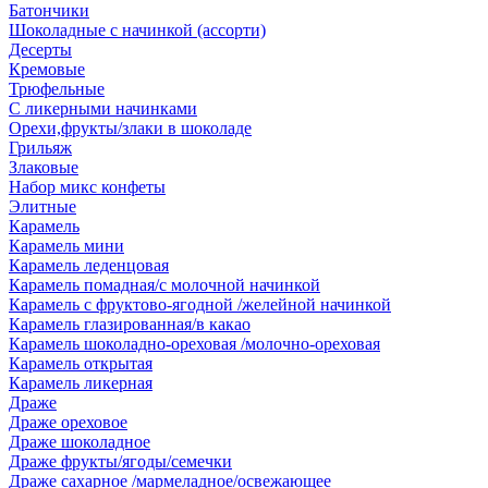
Батончики
Шоколадные с начинкой (ассорти)
Десерты
Кремовые
Трюфельные
С ликерными начинками
Орехи,фрукты/злаки в шоколаде
Грильяж
Злаковые
Набор микс конфеты
Элитные
Карамель
Карамель мини
Карамель леденцовая
Карамель помадная/с молочной начинкой
Карамель с фруктово-ягодной /желейной начинкой
Карамель глазированная/в какао
Карамель шоколадно-ореховая /молочно-ореховая
Карамель открытая
Карамель ликерная
Драже
Драже ореховое
Драже шоколадное
Драже фрукты/ягоды/семечки
Драже сахарное /мармеладное/освежающее