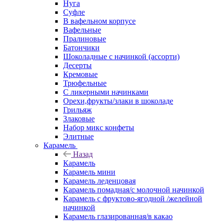
Нуга
Суфле
В вафельном корпусе
Вафельные
Пралиновые
Батончики
Шоколадные с начинкой (ассорти)
Десерты
Кремовые
Трюфельные
С ликерными начинками
Орехи,фрукты/злаки в шоколаде
Грильяж
Злаковые
Набор микс конфеты
Элитные
Карамель
Назад
Карамель
Карамель мини
Карамель леденцовая
Карамель помадная/с молочной начинкой
Карамель с фруктово-ягодной /желейной
начинкой
Карамель глазированная/в какао