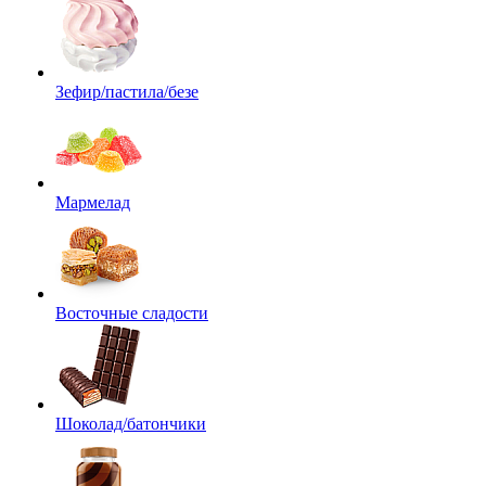
Зефир/пастила/безе
Мармелад
Восточные сладости
Шоколад/батончики