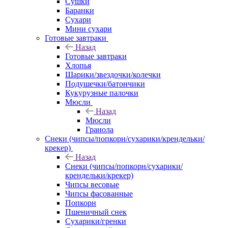
Сушки
Баранки
Сухари
Мини сухари
Готовые завтраки
Назад
Готовые завтраки
Хлопья
Шарики/звездочки/колечки
Подушечки/батончики
Кукурузные палочки
Мюсли
Назад
Мюсли
Гранола
Снеки (чипсы/попкорн/сухарики/крендельки/
крекер)
Назад
Снеки (чипсы/попкорн/сухарики/
крендельки/крекер)
Чипсы весовые
Чипсы фасованные
Попкорн
Пшеничный снек
Сухарики/гренки