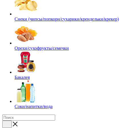
Снеки (чипсы/попкорн/сухарики/крендельки/крекер)
Орехи/сухофрукты/семечки
Бакалея
Соки/напитки/вода