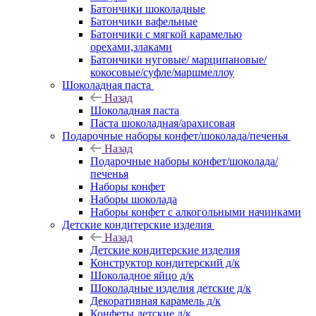
Батончики шоколадные
Батончики вафельные
Батончики с мягкой карамелью
орехами,злаками
Батончики нуговые/ марципановые/
кокосовые/суфле/маршмеллоу
Шоколадная паста
Назад
Шоколадная паста
Паста шоколадная/арахисовая
Подарочные наборы конфет/шоколада/печенья
Назад
Подарочные наборы конфет/шоколада/
печенья
Наборы конфет
Наборы шоколада
Наборы конфет с алкогольными начинками
Детские кондитерские изделия
Назад
Детские кондитерские изделия
Конструктор кондитерский д/к
Шоколадное яйцо д/к
Шоколадные изделия детские д/к
Декоративная карамель д/к
Конфеты детские д/к