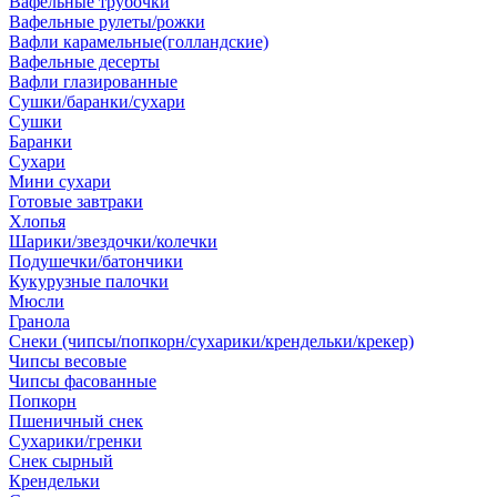
Вафельные трубочки
Вафельные рулеты/рожки
Вафли карамельные(голландские)
Вафельные десерты
Вафли глазированные
Сушки/баранки/сухари
Сушки
Баранки
Сухари
Мини сухари
Готовые завтраки
Хлопья
Шарики/звездочки/колечки
Подушечки/батончики
Кукурузные палочки
Мюсли
Гранола
Снеки (чипсы/попкорн/сухарики/крендельки/крекер)
Чипсы весовые
Чипсы фасованные
Попкорн
Пшеничный снек
Сухарики/гренки
Снек сырный
Крендельки