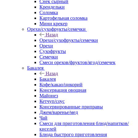
Снек сырный
Крендельки
Соломка
Картофельная соломка
Мини крекер
Орехи/сухофрукты/семечки
Назад
Орехи/сухофрукты/семечки
Орехи
Сухофрукты
Семечки
Смеси орехов/фруктов/ягод/семечек
Бакалея
Назад
Бакалея
Кофе/какао/цикорий
Консервация овощная
Майонез
Кетчуп/соус
Консервированные приправы
Джем/варенье/мед
Чай
Смеси для приготовления блюд/напитков/
киселей
Блюда быстрого приготовления