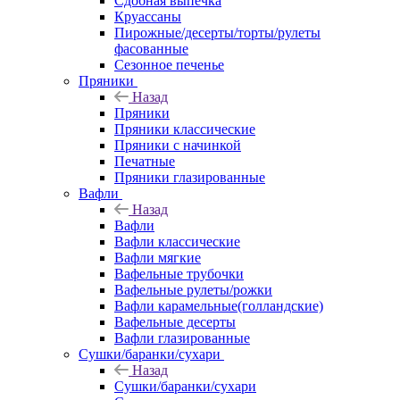
Сдобная выпечка
Круассаны
Пирожные/десерты/торты/рулеты
фасованные
Сезонное печенье
Пряники
Назад
Пряники
Пряники классические
Пряники с начинкой
Печатные
Пряники глазированные
Вафли
Назад
Вафли
Вафли классические
Вафли мягкие
Вафельные трубочки
Вафельные рулеты/рожки
Вафли карамельные(голландские)
Вафельные десерты
Вафли глазированные
Сушки/баранки/сухари
Назад
Сушки/баранки/сухари