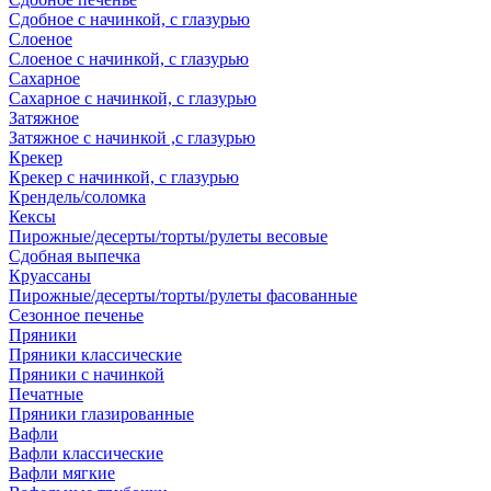
Сдобное с начинкой, с глазурью
Слоеное
Слоеное с начинкой, с глазурью
Сахарное
Сахарное с начинкой, с глазурью
Затяжное
Затяжное с начинкой ,с глазурью
Крекер
Крекер с начинкой, с глазурью
Крендель/соломка
Кексы
Пирожные/десерты/торты/рулеты весовые
Сдобная выпечка
Круассаны
Пирожные/десерты/торты/рулеты фасованные
Сезонное печенье
Пряники
Пряники классические
Пряники с начинкой
Печатные
Пряники глазированные
Вафли
Вафли классические
Вафли мягкие