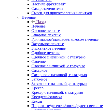
Пастила фруктовая*
Сахарозаменители
Смеси для приготовления напитков
Печенье
Назад
Печенье
Овсяное печенье
Заварное печенье
Грильяжное/злаковое/с кокосом печенье
Вафельное печенье
Бисквитное печенье
Сдобное печенье
Сдобное с начинкой, с глазурью
Слоеное
Слоеное с начинкой, с глазурью
Сахарное
Сахарное с начинкой, с глазурью
Затяжное
Затяжное с начинкой ,с глазурью
Крекер
Крекер с начинкой, с глазурью
Крендель/соломка
Кексы
Пирожные/десерты/торты/рулеты весовые