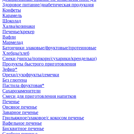
Здоровое питание/диабетическая продукция
Конфеты
Карамель
Шоколад
Халва/козинаки
Печенье/крекер
Вафли
Мармелад
Батончики злаковые/фруктовые/протеиновые
Хлебцы/хлеб
Снеки (чипсы/попкорн/сухарики/крендельки)
Продукты быстрого приготовления
Зефир*
Орехи/сухофрукты/семечки
Без глютена
Пастила фруктовая*
Сахарозаменители
Смеси для приготовления напитков
Печенье
Овсяное печенье
Заварное печенье
Грильяжное/злаковое/с кокосом печенье
Вафельное печенье
Бисквитное печенье
Сдобное печенье