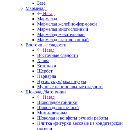
Безе
Мармелад
Назад
Мармелад
Мармелад желейно-формовой
Мармелад многослойный
Мармелад жевательный
Мармелад глазированный
Восточные сладости
Назад
Восточные сладости
Халва
Козинаки
Щербет
Парварда
Нуга/лукум/рахат-лукум
Мучные национальные сладости
Шоколад/батончики
Назад
Шоколад/батончики
Шоколад плиточный
Мини-шоколад
Шоколад и конфеты ручной работы
Плитка /фигурки весовые из кондитерской
глазури