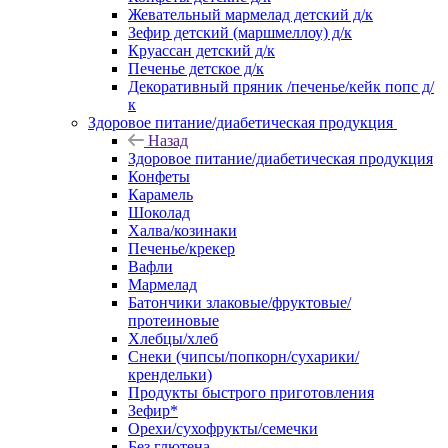
Жевательный мармелад детский д/к
Зефир детский (маршмеллоу) д/к
Круассан детский д/к
Печенье детское д/к
Декоративный пряник /печенье/кейк попс д/
к
Здоровое питание/диабетическая продукция
Назад
Здоровое питание/диабетическая продукция
Конфеты
Карамель
Шоколад
Халва/козинаки
Печенье/крекер
Вафли
Мармелад
Батончики злаковые/фруктовые/
протеиновые
Хлебцы/хлеб
Снеки (чипсы/попкорн/сухарики/
крендельки)
Продукты быстрого приготовления
Зефир*
Орехи/сухофрукты/семечки
Без глютена