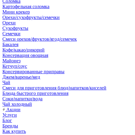
Соломка
Картофельная соломка
Мини крекер
Орехи/сухофрукты/семечки
Орехи
Сухофрукты
Семечки
Смеси орехов/фруктов/ягод/семечек
Бакалея
Кофе/какао/цикорий
Консервация овощная
Майонез
Кетчуп/соус
Консервированные приправы
Джем/варенье/мед
Чай
Смеси для приготовления блюд/напитков/киселей
Блюда быстрого приготовления
Соки/напитки/вода
Чай холодный
Акции
Услуги
Блог
Бренды
Как купить