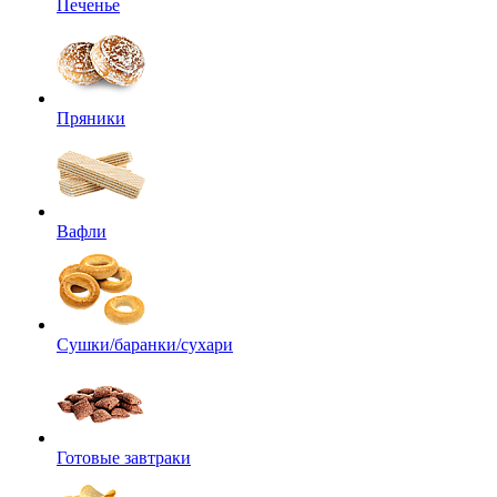
Печенье
Пряники
Вафли
Сушки/баранки/сухари
Готовые завтраки