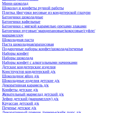
Мини-шоколад
Шоколад и конфеты ручной работы
Плитка /фигурки весовые из кондитерской глазури
Батончики шоколадные
Батончики вафельные
Батончики с мягкой карамелью орехами,злаками
Батончики нуговые/ марципановые/кокосовые/суфле/
маршмеллоу
Шоколадная паста
Паста шоколадная/арахисовая
Подарочные наборы конфет/шоколада/печенья
Наборы конфет
Наборы шоколада
Наборы конфет с алкогольными начинками
Детские кондитерские изделия
Конструктор кондитерский д/к
Шоколадное яйцо д/к
Шоколадные изделия детские д/к
Декоративная карамель д/к
Конфеты детские д/к
Жевательный мармелад детский д/к
Зефир детский (маршмеллоу) д/к
Круассан детский д/к
Печенье детское д/к
Декоративный пряник /печенье/кейк попс д/к