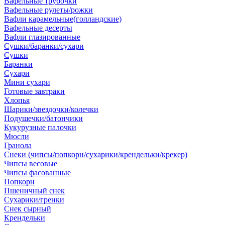
Вафельные трубочки
Вафельные рулеты/рожки
Вафли карамельные(голландские)
Вафельные десерты
Вафли глазированные
Сушки/баранки/сухари
Сушки
Баранки
Сухари
Мини сухари
Готовые завтраки
Хлопья
Шарики/звездочки/колечки
Подушечки/батончики
Кукурузные палочки
Мюсли
Гранола
Снеки (чипсы/попкорн/сухарики/крендельки/крекер)
Чипсы весовые
Чипсы фасованные
Попкорн
Пшеничный снек
Сухарики/гренки
Снек сырный
Крендельки