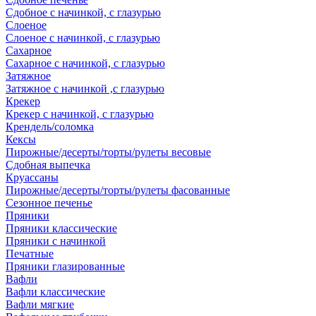
Сдобное с начинкой, с глазурью
Слоеное
Слоеное с начинкой, с глазурью
Сахарное
Сахарное с начинкой, с глазурью
Затяжное
Затяжное с начинкой ,с глазурью
Крекер
Крекер с начинкой, с глазурью
Крендель/соломка
Кексы
Пирожные/десерты/торты/рулеты весовые
Сдобная выпечка
Круассаны
Пирожные/десерты/торты/рулеты фасованные
Сезонное печенье
Пряники
Пряники классические
Пряники с начинкой
Печатные
Пряники глазированные
Вафли
Вафли классические
Вафли мягкие