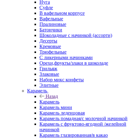
Нуга
Суфле
В вафельном корпусе
Вафельные
Пралиновые
Батончики
Шоколадные с начинкой (ассорти)
Десерты
Кремовые
Трюфельные
С ликерными начинками
Орехи,фрукты/злаки в шоколаде
Грильяж
Злаковые
Набор микс конфеты
Элитные
Карамель
Назад
Карамель
Карамель мини
Карамель леденцовая
Карамель помадная/с молочной начинкой
Карамель с фруктово-ягодной /желейной
начинкой
Карамель глазированная/в какао