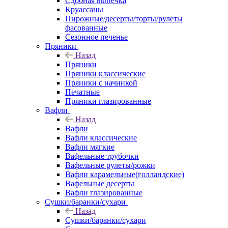
Сдобная выпечка
Круассаны
Пирожные/десерты/торты/рулеты
фасованные
Сезонное печенье
Пряники
Назад
Пряники
Пряники классические
Пряники с начинкой
Печатные
Пряники глазированные
Вафли
Назад
Вафли
Вафли классические
Вафли мягкие
Вафельные трубочки
Вафельные рулеты/рожки
Вафли карамельные(голландские)
Вафельные десерты
Вафли глазированные
Сушки/баранки/сухари
Назад
Сушки/баранки/сухари