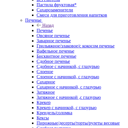
Пастила фруктовая*
Сахарозаменители
Смеси для приготовления напитков
Печенье
Назад
Печенье
Овсяное печенье
Заварное печенье
Грильяжное/злаковое/с кокосом печенье
Вафельное печенье
Бисквитное печенье
Сдобное печенье
Сдобное с начинкой, с глазурью
Слоеное
Слоеное с начинкой, с глазурью
Сахарное
Сахарное с начинкой, с глазурью
Затяжное
Затяжное с начинкой ,с глазурью
Крекер
Крекер с начинкой, с глазурью
Крендель/соломка
Кексы
Пирожные/десерты/торты/рулеты весовые