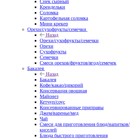
Снек сырный
Крендельки
Соломка
Картофельная соломка
Мини крекер
Орехи/сухофрукты/семечки
Назад
Орехи/сухофрукты/семечки
Орехи
Сухофрукты
Семечки
Смеси орехов/фруктов/ягод/семечек
Бакалея
Назад
Бакалея
Кофе/какао/цикорий
Консервация овощная
Майонез
Кетчуп/соус
Консервированные приправы
Джем/варенье/мед
Чай
Смеси для приготовления блюд/напитков/
киселей
Блюда быстрого приготовления