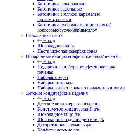
Батончики шоколадные
Батончики вафельные
Батончики с мягкой карамелью
орехами,злаками
Батончики нуговые/ марципановые/
кокосовые/суфле/маршмеллоу
Шоколадная паста
Назад
Шоколадная паста
Паста шоколадная/арахисовая
Подарочные наборы конфет/шоколада/печенья
Назад
Подарочные наборы конфет/шоколада/
печенья
Наборы конфет
Наборы шоколада
Наборы конфет с алкогольными начинками
Детские кондитерские изделия
Назад
Детские кондитерские изделия
Конструктор кондитерский д/к
Шоколадное яйцо д/к
Шоколадные изделия детские д/к
Декоративная карамель д/к
Конфеты детские д/к