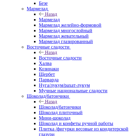
Безе
Мармелад
Назад
Мармелад
Мармелад желейно-формовой
Мармелад многослойный
Мармелад жевательный
Мармелад глазированный
Восточные сладости
Назад
Восточные сладости
Халва
Козинаки
Щербет
Парварда
Нуга/лукум/рахат-лукум
Мучные национальные сладости
Шоколад/батончики
Назад
Шоколад/батончики
Шоколад плиточный
Мини-шоколад
Шоколад и конфеты ручной работы
Плитка /фигурки весовые из кондитерской
глазури