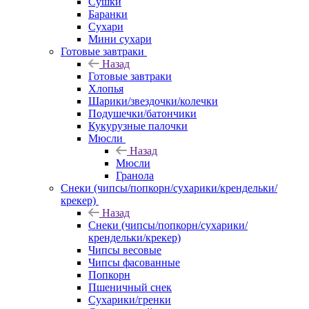
Сушки
Баранки
Сухари
Мини сухари
Готовые завтраки
Назад
Готовые завтраки
Хлопья
Шарики/звездочки/колечки
Подушечки/батончики
Кукурузные палочки
Мюсли
Назад
Мюсли
Гранола
Снеки (чипсы/попкорн/сухарики/крендельки/
крекер)
Назад
Снеки (чипсы/попкорн/сухарики/
крендельки/крекер)
Чипсы весовые
Чипсы фасованные
Попкорн
Пшеничный снек
Сухарики/гренки