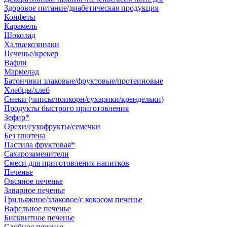
Здоровое питание/диабетическая продукция
Конфеты
Карамель
Шоколад
Халва/козинаки
Печенье/крекер
Вафли
Мармелад
Батончики злаковые/фруктовые/протеиновые
Хлебцы/хлеб
Снеки (чипсы/попкорн/сухарики/крендельки)
Продукты быстрого приготовления
Зефир*
Орехи/сухофрукты/семечки
Без глютена
Пастила фруктовая*
Сахарозаменители
Смеси для приготовления напитков
Печенье
Овсяное печенье
Заварное печенье
Грильяжное/злаковое/с кокосом печенье
Вафельное печенье
Бисквитное печенье
Сдобное печенье