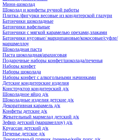
Мини-шоколад
Шоколад и конфеты ручной работы
Плитка /фигурки весовые из кондитерской глазури
Батончики шоколадные
Батончики вафельные
Батончики с мягкой карамелью орехами,злаками
Батончики нуговые/ марципановые/кокосовые/суфле/
маршмеллоу
Шоколадная паста
Паста шоколадная/арахисовая
Подарочные наборы конфет/шоколада/печенья
Наборы конфет
Наборы шоколада
Наборы конфет с алкогольными начинками
Детские кондитерские изделия
Конструктор кондитерский д/к
Шоколадное яйцо д/к
Шоколадные изделия детские д/к
Декоративная карамель д/к
Конфеты детские д/к
Жевательный мармелад детский д/к
Зефир детский (маршмеллоу) д/к
Круассан детский д/к
Печенье детское д/к
Декоративный пряник /печенье/кейк попс д/к