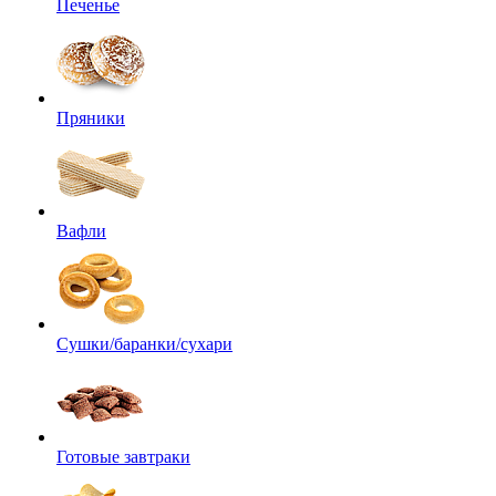
Печенье
Пряники
Вафли
Сушки/баранки/сухари
Готовые завтраки