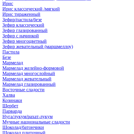
Ирис
Ирис классический /мягкий
Ирис тираженный
Зефир/пастила/безе
Зефир классический
Зефир глазированный
Зефир с начинкой
Зефир многоцветный
Зефир жевательный (маршмеллоу)
Пастила
Безе
Мармелад
Мармелад желейно-формовой
Мармелад многослойный
Мармелад жевательный
Мармелад глазированный
Восточные сладости
Халва
Козинаки
Щербет
Парварда
Нуга/лукум/рахат-лукум
Мучные национальные сладости
Шоколад/батончики
Шоколад плиточный