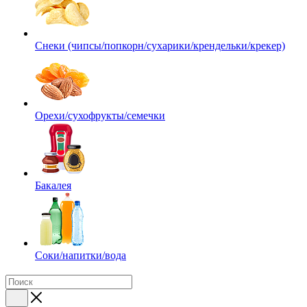
Снеки (чипсы/попкорн/сухарики/крендельки/крекер)
Орехи/сухофрукты/семечки
Бакалея
Соки/напитки/вода