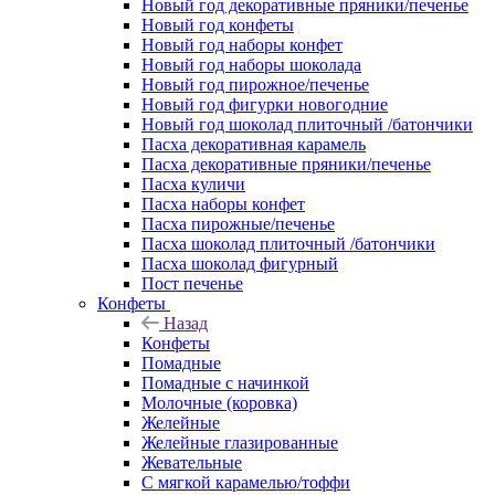
Новый год декоративные пряники/печенье
Новый год конфеты
Новый год наборы конфет
Новый год наборы шоколада
Новый год пирожное/печенье
Новый год фигурки новогодние
Новый год шоколад плиточный /батончики
Пасха декоративная карамель
Пасха декоративные пряники/печенье
Пасха куличи
Пасха наборы конфет
Пасха пирожные/печенье
Пасха шоколад плиточный /батончики
Пасха шоколад фигурный
Пост печенье
Конфеты
Назад
Конфеты
Помадные
Помадные с начинкой
Молочные (коровка)
Желейные
Желейные глазированные
Жевательные
С мягкой карамелью/тоффи