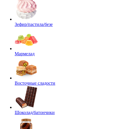
Зефир/пастила/безе
Мармелад
Восточные сладости
Шоколад/батончики