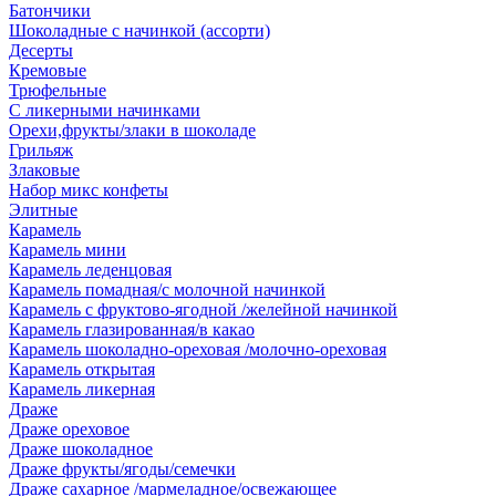
Батончики
Шоколадные с начинкой (ассорти)
Десерты
Кремовые
Трюфельные
С ликерными начинками
Орехи,фрукты/злаки в шоколаде
Грильяж
Злаковые
Набор микс конфеты
Элитные
Карамель
Карамель мини
Карамель леденцовая
Карамель помадная/с молочной начинкой
Карамель с фруктово-ягодной /желейной начинкой
Карамель глазированная/в какао
Карамель шоколадно-ореховая /молочно-ореховая
Карамель открытая
Карамель ликерная
Драже
Драже ореховое
Драже шоколадное
Драже фрукты/ягоды/семечки
Драже сахарное /мармеладное/освежающее