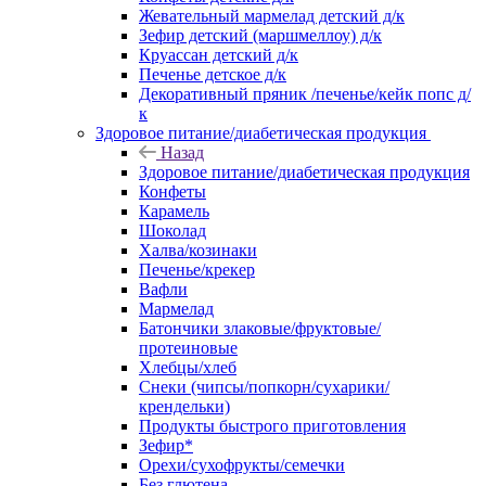
Жевательный мармелад детский д/к
Зефир детский (маршмеллоу) д/к
Круассан детский д/к
Печенье детское д/к
Декоративный пряник /печенье/кейк попс д/
к
Здоровое питание/диабетическая продукция
Назад
Здоровое питание/диабетическая продукция
Конфеты
Карамель
Шоколад
Халва/козинаки
Печенье/крекер
Вафли
Мармелад
Батончики злаковые/фруктовые/
протеиновые
Хлебцы/хлеб
Снеки (чипсы/попкорн/сухарики/
крендельки)
Продукты быстрого приготовления
Зефир*
Орехи/сухофрукты/семечки
Без глютена