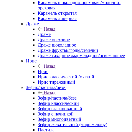
Карамель шоколадно-ореховая /молочно-
ореховая
Карамель открытая
Карамель ликерная
Драже
Назад
Драже
Драже ореховое
Драже шоколадное
Драже фрукты/ягоды/семечки
Драже сахарное /мармеладное/освежающее
Ирис
Назад
Ирис
Ирис классический /мягкий
Ирис тираженный
Зефир/пастила/безе
Назад
Зефир/пастила/безе
Зефир классический
Зефир глазированный
Зефир с начинкой
Зефир многоцветный
Зефир жевательный (маршмеллоу)
Пастила