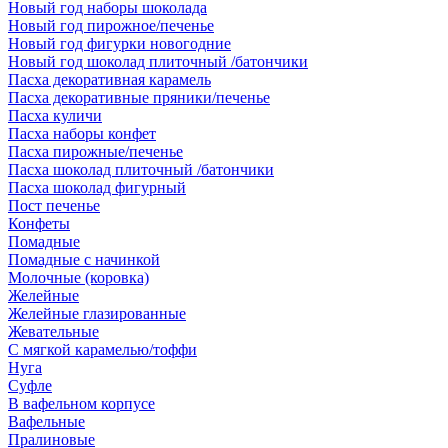
Новый год наборы шоколада
Новый год пирожное/печенье
Новый год фигурки новогодние
Новый год шоколад плиточный /батончики
Пасха декоративная карамель
Пасха декоративные пряники/печенье
Пасха куличи
Пасха наборы конфет
Пасха пирожные/печенье
Пасха шоколад плиточный /батончики
Пасха шоколад фигурный
Пост печенье
Конфеты
Помадные
Помадные с начинкой
Молочные (коровка)
Желейные
Желейные глазированные
Жевательные
С мягкой карамелью/тоффи
Нуга
Суфле
В вафельном корпусе
Вафельные
Пралиновые