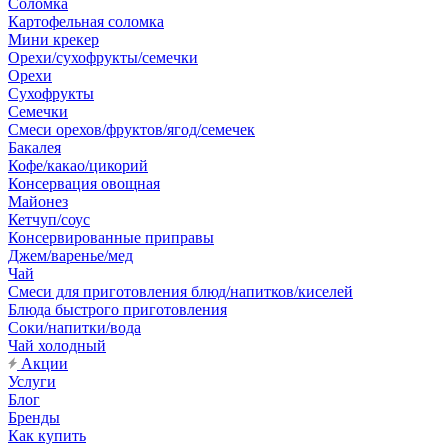
Соломка
Картофельная соломка
Мини крекер
Орехи/сухофрукты/семечки
Орехи
Сухофрукты
Семечки
Смеси орехов/фруктов/ягод/семечек
Бакалея
Кофе/какао/цикорий
Консервация овощная
Майонез
Кетчуп/соус
Консервированные приправы
Джем/варенье/мед
Чай
Смеси для приготовления блюд/напитков/киселей
Блюда быстрого приготовления
Соки/напитки/вода
Чай холодный
Акции
Услуги
Блог
Бренды
Как купить