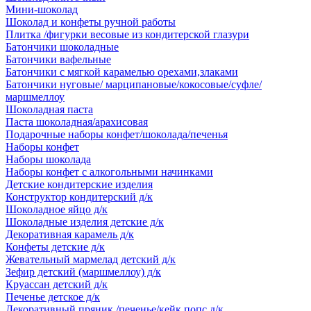
Мини-шоколад
Шоколад и конфеты ручной работы
Плитка /фигурки весовые из кондитерской глазури
Батончики шоколадные
Батончики вафельные
Батончики с мягкой карамелью орехами,злаками
Батончики нуговые/ марципановые/кокосовые/суфле/
маршмеллоу
Шоколадная паста
Паста шоколадная/арахисовая
Подарочные наборы конфет/шоколада/печенья
Наборы конфет
Наборы шоколада
Наборы конфет с алкогольными начинками
Детские кондитерские изделия
Конструктор кондитерский д/к
Шоколадное яйцо д/к
Шоколадные изделия детские д/к
Декоративная карамель д/к
Конфеты детские д/к
Жевательный мармелад детский д/к
Зефир детский (маршмеллоу) д/к
Круассан детский д/к
Печенье детское д/к
Декоративный пряник /печенье/кейк попс д/к