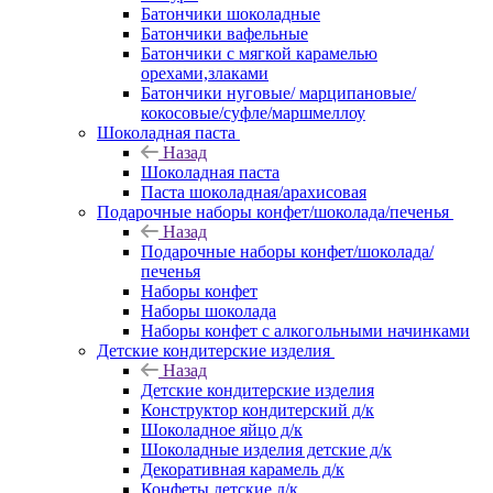
Батончики шоколадные
Батончики вафельные
Батончики с мягкой карамелью
орехами,злаками
Батончики нуговые/ марципановые/
кокосовые/суфле/маршмеллоу
Шоколадная паста
Назад
Шоколадная паста
Паста шоколадная/арахисовая
Подарочные наборы конфет/шоколада/печенья
Назад
Подарочные наборы конфет/шоколада/
печенья
Наборы конфет
Наборы шоколада
Наборы конфет с алкогольными начинками
Детские кондитерские изделия
Назад
Детские кондитерские изделия
Конструктор кондитерский д/к
Шоколадное яйцо д/к
Шоколадные изделия детские д/к
Декоративная карамель д/к
Конфеты детские д/к