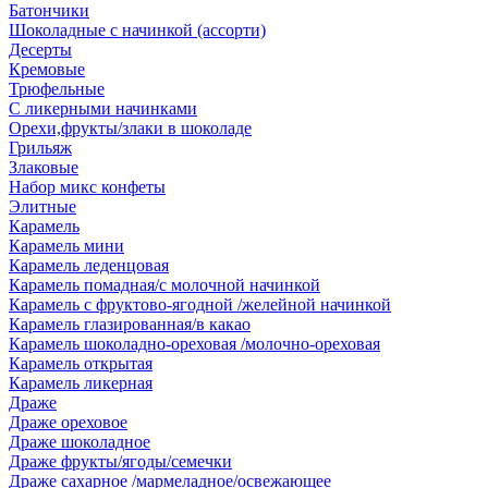
Батончики
Шоколадные с начинкой (ассорти)
Десерты
Кремовые
Трюфельные
С ликерными начинками
Орехи,фрукты/злаки в шоколаде
Грильяж
Злаковые
Набор микс конфеты
Элитные
Карамель
Карамель мини
Карамель леденцовая
Карамель помадная/с молочной начинкой
Карамель с фруктово-ягодной /желейной начинкой
Карамель глазированная/в какао
Карамель шоколадно-ореховая /молочно-ореховая
Карамель открытая
Карамель ликерная
Драже
Драже ореховое
Драже шоколадное
Драже фрукты/ягоды/семечки
Драже сахарное /мармеладное/освежающее