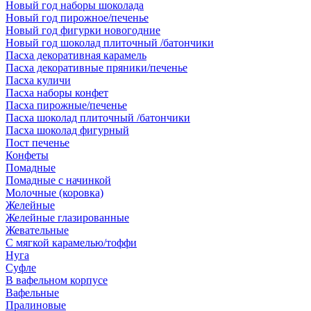
Новый год наборы шоколада
Новый год пирожное/печенье
Новый год фигурки новогодние
Новый год шоколад плиточный /батончики
Пасха декоративная карамель
Пасха декоративные пряники/печенье
Пасха куличи
Пасха наборы конфет
Пасха пирожные/печенье
Пасха шоколад плиточный /батончики
Пасха шоколад фигурный
Пост печенье
Конфеты
Помадные
Помадные с начинкой
Молочные (коровка)
Желейные
Желейные глазированные
Жевательные
С мягкой карамелью/тоффи
Нуга
Суфле
В вафельном корпусе
Вафельные
Пралиновые