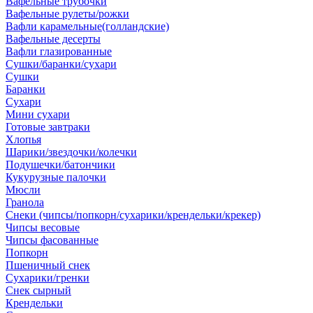
Вафельные трубочки
Вафельные рулеты/рожки
Вафли карамельные(голландские)
Вафельные десерты
Вафли глазированные
Сушки/баранки/сухари
Сушки
Баранки
Сухари
Мини сухари
Готовые завтраки
Хлопья
Шарики/звездочки/колечки
Подушечки/батончики
Кукурузные палочки
Мюсли
Гранола
Снеки (чипсы/попкорн/сухарики/крендельки/крекер)
Чипсы весовые
Чипсы фасованные
Попкорн
Пшеничный снек
Сухарики/гренки
Снек сырный
Крендельки