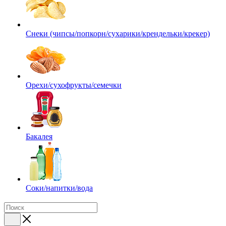
Снеки (чипсы/попкорн/сухарики/крендельки/крекер)
Орехи/сухофрукты/семечки
Бакалея
Соки/напитки/вода