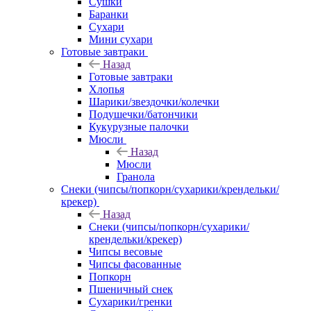
Сушки
Баранки
Сухари
Мини сухари
Готовые завтраки
Назад
Готовые завтраки
Хлопья
Шарики/звездочки/колечки
Подушечки/батончики
Кукурузные палочки
Мюсли
Назад
Мюсли
Гранола
Снеки (чипсы/попкорн/сухарики/крендельки/
крекер)
Назад
Снеки (чипсы/попкорн/сухарики/
крендельки/крекер)
Чипсы весовые
Чипсы фасованные
Попкорн
Пшеничный снек
Сухарики/гренки