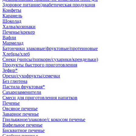
Здоровое питание/диабетическая продукция
Конфеты
Карамель
Шоколад
Халва/козинаки
Печенье/крекер
Вафли
Мармелад
Батончики злаковые/фруктовые/протеиновые
Хлебцы/хлеб
Снеки (чипсы/попкорн/сухарики/крендельки)
Продукты быстрого приготовления
Зефир*
Орехи/сухофрукты/семечки
Без глютена
Пастила фруктовая*
Сахарозаменители
Смеси для приготовления напитков
Печенье
Овсяное печенье
Заварное печенье
Грильяжное/злаковое/с кокосом печенье
Вафельное печенье
Бисквитное печенье
Сдобное печенье