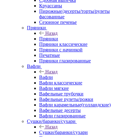
Сдобная выпечка
Круассаны
Пирожные/десерты/торты/рулеты
фасованные
Сезонное печенье
Пряники
Назад
Пряники
Пряники классические
Пряники с начинкой
Печатные
Пряники глазированные
Вафли
Назад
Вафли
Вафли классические
Вафли мягкие
Вафельные трубочки
Вафельные рулеты/рожки
Вафли карамельные(голландские)
Вафельные десерты
Вафли глазированные
Сушки/баранки/сухари
Назад
Сушки/баранки/сухари