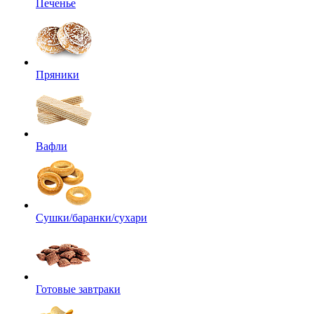
Печенье
Пряники
Вафли
Сушки/баранки/сухари
Готовые завтраки