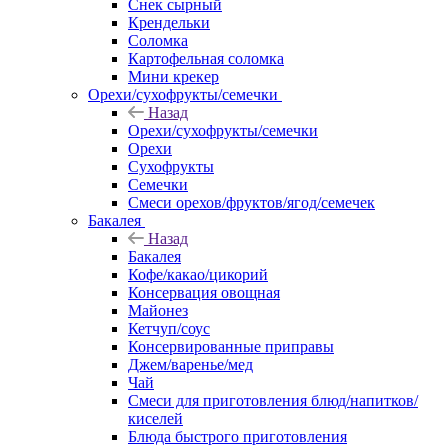
Снек сырный
Крендельки
Соломка
Картофельная соломка
Мини крекер
Орехи/сухофрукты/семечки
Назад
Орехи/сухофрукты/семечки
Орехи
Сухофрукты
Семечки
Смеси орехов/фруктов/ягод/семечек
Бакалея
Назад
Бакалея
Кофе/какао/цикорий
Консервация овощная
Майонез
Кетчуп/соус
Консервированные приправы
Джем/варенье/мед
Чай
Смеси для приготовления блюд/напитков/
киселей
Блюда быстрого приготовления