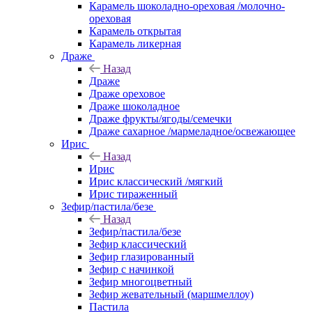
Карамель шоколадно-ореховая /молочно-
ореховая
Карамель открытая
Карамель ликерная
Драже
Назад
Драже
Драже ореховое
Драже шоколадное
Драже фрукты/ягоды/семечки
Драже сахарное /мармеладное/освежающее
Ирис
Назад
Ирис
Ирис классический /мягкий
Ирис тираженный
Зефир/пастила/безе
Назад
Зефир/пастила/безе
Зефир классический
Зефир глазированный
Зефир с начинкой
Зефир многоцветный
Зефир жевательный (маршмеллоу)
Пастила