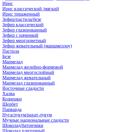
Ирис
Ирис классический /мягкий
Ирис тираженный
Зефир/пастила/безе
Зефир классический
Зефир глазированный
Зефир с начинкой
Зефир многоцветный
Зефир жевательный (маршмеллоу)
Пастила
Безе
Мармелад
Мармелад желейно-формовой
Мармелад многослойный
Мармелад жевательный
Мармелад глазированный
Восточные сладости
Халва
Козинаки
Щербет
Парварда
Нуга/лукум/рахат-лукум
Мучные национальные сладости
Шоколад/батончики
Шоколад плиточный