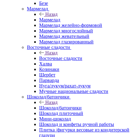
Безе
Мармелад
Назад
Мармелад
Мармелад желейно-формовой
Мармелад многослойный
Мармелад жевательный
Мармелад глазированный
Восточные сладости
Назад
Восточные сладости
Халва
Козинаки
Щербет
Парварда
Нуга/лукум/рахат-лукум
Мучные национальные сладости
Шоколад/батончики
Назад
Шоколад/батончики
Шоколад плиточный
Мини-шоколад
Шоколад и конфеты ручной работы
Плитка /фигурки весовые из кондитерской
глазури