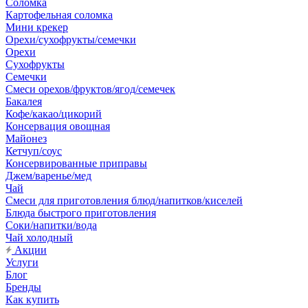
Соломка
Картофельная соломка
Мини крекер
Орехи/сухофрукты/семечки
Орехи
Сухофрукты
Семечки
Смеси орехов/фруктов/ягод/семечек
Бакалея
Кофе/какао/цикорий
Консервация овощная
Майонез
Кетчуп/соус
Консервированные приправы
Джем/варенье/мед
Чай
Смеси для приготовления блюд/напитков/киселей
Блюда быстрого приготовления
Соки/напитки/вода
Чай холодный
Акции
Услуги
Блог
Бренды
Как купить