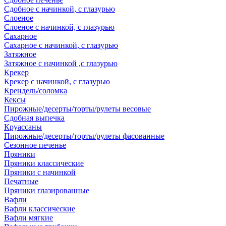
Сдобное с начинкой, с глазурью
Слоеное
Слоеное с начинкой, с глазурью
Сахарное
Сахарное с начинкой, с глазурью
Затяжное
Затяжное с начинкой ,с глазурью
Крекер
Крекер с начинкой, с глазурью
Крендель/соломка
Кексы
Пирожные/десерты/торты/рулеты весовые
Сдобная выпечка
Круассаны
Пирожные/десерты/торты/рулеты фасованные
Сезонное печенье
Пряники
Пряники классические
Пряники с начинкой
Печатные
Пряники глазированные
Вафли
Вафли классические
Вафли мягкие