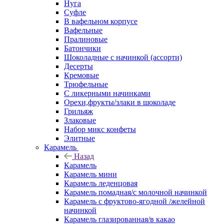
Нуга
Суфле
В вафельном корпусе
Вафельные
Пралиновые
Батончики
Шоколадные с начинкой (ассорти)
Десерты
Кремовые
Трюфельные
С ликерными начинками
Орехи,фрукты/злаки в шоколаде
Грильяж
Злаковые
Набор микс конфеты
Элитные
Карамель
Назад
Карамель
Карамель мини
Карамель леденцовая
Карамель помадная/с молочной начинкой
Карамель с фруктово-ягодной /желейной
начинкой
Карамель глазированная/в какао