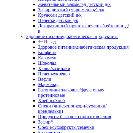
Жевательный мармелад детский д/к
Зефир детский (маршмеллоу) д/к
Круассан детский д/к
Печенье детское д/к
Декоративный пряник /печенье/кейк попс д/
к
Здоровое питание/диабетическая продукция
Назад
Здоровое питание/диабетическая продукция
Конфеты
Карамель
Шоколад
Халва/козинаки
Печенье/крекер
Вафли
Мармелад
Батончики злаковые/фруктовые/
протеиновые
Хлебцы/хлеб
Снеки (чипсы/попкорн/сухарики/
крендельки)
Продукты быстрого приготовления
Зефир*
Орехи/сухофрукты/семечки
Без глютена