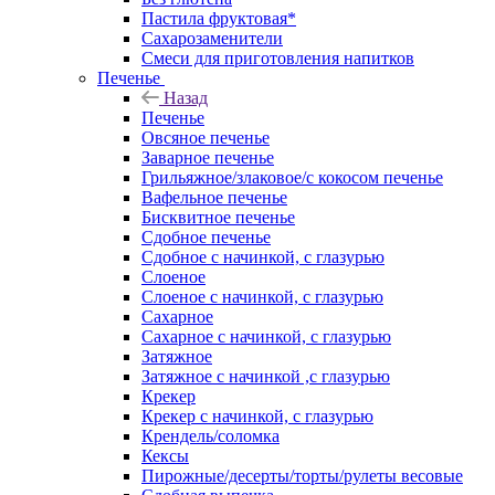
Пастила фруктовая*
Сахарозаменители
Смеси для приготовления напитков
Печенье
Назад
Печенье
Овсяное печенье
Заварное печенье
Грильяжное/злаковое/с кокосом печенье
Вафельное печенье
Бисквитное печенье
Сдобное печенье
Сдобное с начинкой, с глазурью
Слоеное
Слоеное с начинкой, с глазурью
Сахарное
Сахарное с начинкой, с глазурью
Затяжное
Затяжное с начинкой ,с глазурью
Крекер
Крекер с начинкой, с глазурью
Крендель/соломка
Кексы
Пирожные/десерты/торты/рулеты весовые