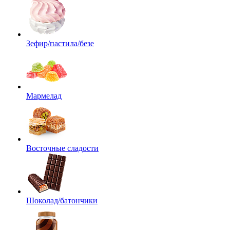
Зефир/пастила/безе
Мармелад
Восточные сладости
Шоколад/батончики