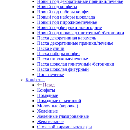
Новый год декоративные пряники/печенье
Новый год конфеты
Новый год наборы конфет
Новый год наборы шоколада
Новый год пирожное/печенье
Новый год фигурки новогодние
Новый год шоколад плиточный /батончики
Пасха декоративная карамель
Пасха декоративные пряники/печенье
Пасха куличи
Пасха наборы конфет
Пасха пирожные/печенье
Пасха шоколад плиточный /батончики
Пасха шоколад фигурный
Пост печенье
Конфеты
Назад
Конфеты
Помадные
Помадные с начинкой
Молочные (коровка)
Желейные
Желейные глазированные
Жевательные
С мягкой карамелью/тоффи